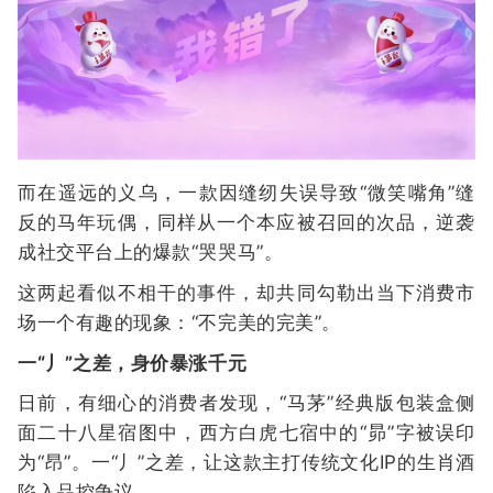
而在遥远的义乌，一款因缝纫失误导致“微笑嘴角”缝
反的马年玩偶，同样从一个本应被召回的次品，逆袭
成社交平台上的爆款“哭哭马”。
这两起看似不相干的事件，却共同勾勒出当下消费市
场一个有趣的现象：“不完美的完美”。
一“丿”之差，身价暴涨千元
日前，有细心的消费者发现，“马茅”经典版包装盒侧
面二十八星宿图中，西方白虎七宿中的“昴”字被误印
为“昂”。一“丿”之差，让这款主打传统文化IP的生肖酒
陷入品控争议。