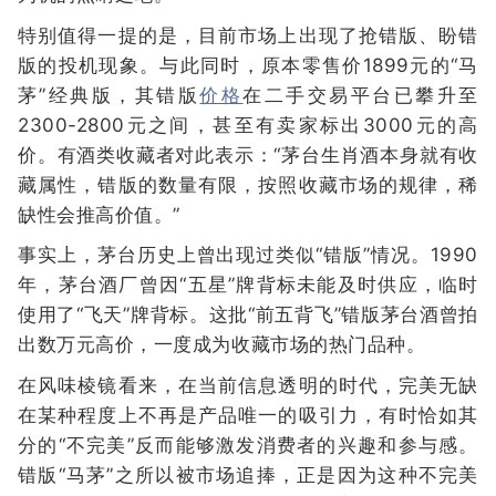
特别值得一提的是，目前市场上出现了抢错版、盼错
版的投机现象。与此同时，原本零售价1899元的“马
茅”经典版，其错版
价格
在二手交易平台已攀升至
2300-2800元之间，甚至有卖家标出3000元的高
价。有酒类收藏者对此表示：“茅台生肖酒本身就有收
藏属性，错版的数量有限，按照收藏市场的规律，稀
缺性会推高价值。”
事实上，茅台历史上曾出现过类似“错版”情况。1990
年，茅台酒厂曾因“五星”牌背标未能及时供应，临时
使用了“飞天”牌背标。这批“前五背飞”错版茅台酒曾拍
出数万元高价，一度成为收藏市场的热门品种。
在风味棱镜看来，在当前信息透明的时代，完美无缺
在某种程度上不再是产品唯一的吸引力，有时恰如其
分的“不完美”反而能够激发消费者的兴趣和参与感。
错版“马茅”之所以被市场追捧，正是因为这种不完美