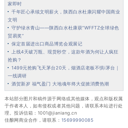
家即时
千年匠心承续文明薪火，陕西白水杜康闪耀中国商业
文明
守护绿水青山——陕西白水杜康获“WFFTZ全球绿色
贸易奖”
保定首届进出口商品博览会观展记
上线4天破万瓶、现货秒空，这款年酒为何让人疯狂
抢购？
1499元抢购飞天茅台20天，烟酒店老板不惧i茅台｜
一线调研
酒贺新岁 福气盈门 大地魂年终大促掀消费热潮
本站部分图片和稿件源于网络或其他媒体，观点和版权属
于作者本人，如有侵权或者其他问题，请联系本站进行处
理。投诉信箱：1001@jianiang.cn
佳酿网商业合作，请联系：
15699990085