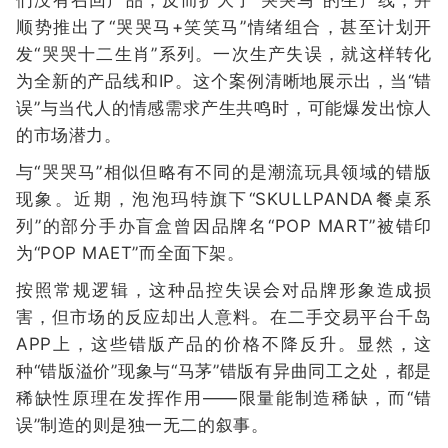
们没有召回产品，反而扩大了“哭哭马”的生产线，并
顺势推出了“哭哭马+笑笑马”情绪组合，甚至计划开
发“哭哭十二生肖”系列。一次生产失误，就这样转化
为全新的产品线和IP。这个案例清晰地展示出，当“错
误”与当代人的情感需求产生共鸣时，可能爆发出惊人
的市场潜力。
与“哭哭马”相似但略有不同的是潮流玩具领域的错版
现象。近期，泡泡玛特旗下“SKULLPANDA餐桌系
列”的部分手办盲盒曾因品牌名“POP MART”被错印
为“POP MAET”而全面下架。
按照常规逻辑，这种品控失误会对品牌形象造成损
害，但市场的反应却出人意料。在二手交易平台千岛
APP上，这些错版产品的价格不降反升。显然，这
种“错版溢价”现象与“马茅”错版有异曲同工之处，都是
稀缺性原理在发挥作用——限量能制造稀缺，而“错
误”制造的则是独一无二的叙事。