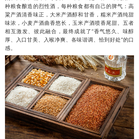
种粮食酿造的烈性酒，每种粮食都有自己的脾气：高
粱产酒清香味正，大米产酒醇和甘香，糯米产酒纯甜
味浓，小麦产酒曲香悠长，玉米产酒喷香尾甜。五者
相互激发、彼此融合，最终成就了“香气悠久、味醇
厚、入口甘美、入喉净爽、各味谐调、恰到好处”的口
感。