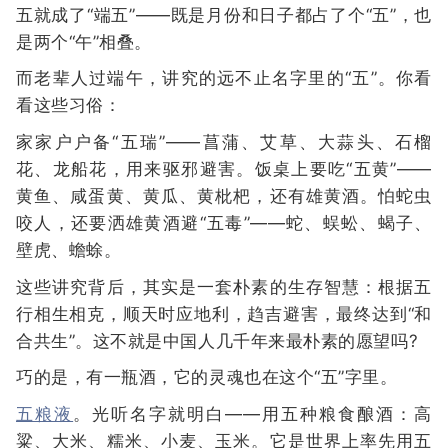
五就成了“端五”——既是月份和日子都占了个“五”，也
是两个“午”相叠。
而老辈人过端午，讲究的远不止名字里的“五”。你看
看这些习俗：
家家户户备“五瑞”——菖蒲、艾草、大蒜头、石榴
花、龙船花，用来驱邪避害。饭桌上要吃“五黄”——
黄鱼、咸蛋黄、黄瓜、黄枇杷，还有雄黄酒。怕蛇虫
咬人，还要洒雄黄酒避“五毒”——蛇、蜈蚣、蝎子、
壁虎、蟾蜍。
这些讲究背后，其实是一套朴素的生存智慧：根据五
行相生相克，顺天时应地利，趋吉避害，最终达到“和
合共生”。这不就是中国人几千年来最朴素的愿望吗?
巧的是，有一瓶酒，它的灵魂也在这个“五”字里。
五粮液
。光听名字就明白——用五种粮食酿酒：高
粱、大米、糯米、小麦、玉米。它是世界上率先用五