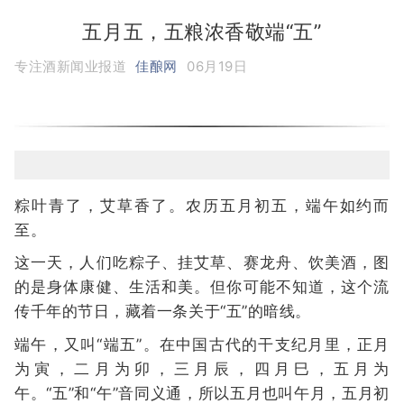
五月五，五粮浓香敬端“五”
专注酒新闻业报道
佳酿网
06月19日
粽叶青了，艾草香了。农历五月初五，端午如约而
至。
这一天，人们吃粽子、挂艾草、赛龙舟、饮美酒，图
的是身体康健、生活和美。但你可能不知道，这个流
传千年的节日，藏着一条关于“五”的暗线。
端午，又叫“端五”。在中国古代的干支纪月里，正月
为寅，二月为卯，三月辰，四月巳，五月为
午。“五”和“午”音同义通，所以五月也叫午月，五月初