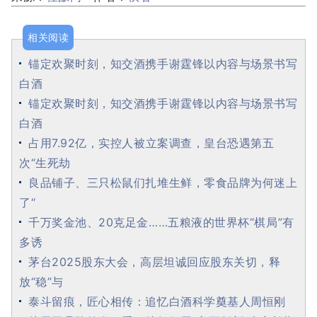
相关阅读
锚定欢聚时刻，知交酒携手谢霆锋以内容与场景书写
白酒
锚定欢聚时刻，知交酒携手谢霆锋以内容与场景书写
白酒
占用7.92亿，实控人被立案调查，皇台恐遇第五
次“生死劫
良品铺子、三只松鼠们扎堆生鲜，零食品牌为何迷上
了“
千万奖金池、20克足金……五粮液的世界杯“棋局”有
多诱
茅台2025股东大会，高层坦诚回应股东关切，释
放“稳”与
泰斗留痕，匠心相传：追忆白酒科学奠基人周恒刚