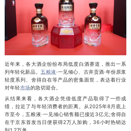
近年来，各大酒企纷纷布局低度白酒赛道，推出一系
列年轻化新品。
五粮液
·一见倾心、古井贡酒·年份原浆
轻度系列、舍得自在等产品的密集面世，表达着行业
对年轻
市场
的急切迎合。
从结果来看，各大酒企凭借低度产品取得了一些成
绩，拉近了与年轻消费者的距离。从2025年8月底上
市至今，五粮液·一见倾心销售额已接近3亿元‌‌;舍得自
在于京东首发当日便获得2万人加购，36小时热销达
到1.2万单。