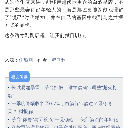
从这个角度来讲，能够穿越代际更迭的白酒品牌，不
是那些最会讨好年轻人的，而是那些更能深刻地理解
了“悦己”时代精神，并在自己的基因中找到与之共振
方式的品牌。
这条路才刚刚启程，让我们拭目以待。
来源：
佳酿网
作者：
程亚利
相关阅读
长城易趣暴雷，茅台打假：谁在借酒业调整“趁火打
劫”
一季度降幅收窄至0.7%，白酒行业熬过了最冷冬
天？|财报解
茅台“微舒”与五粮液“一见倾心”，头部酒企的年轻化
迎驾贡酒逆势转正、口子窖继续探底，两张财报两种