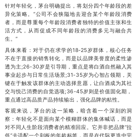
针对年轻化，茅台明确提出，将划分四个年龄段的差
异化策略。“公司不会狭隘地去迎合某个年龄段消费
者，而是尊重每个年龄段消费者独特的价值主张和生
活方式，从而促成不同年龄段的消费多元与融合共
生。”
具体来看：对于仍在求学的18-25岁群体，核心任务
不在于直接的销售转化，而是以品牌美誉度的柔性渗
透为主;26-30岁是引导期，重点是将白酒自然融入其
事业起步与日常生活场景;31-35岁为心智占领期，关
键在于触发该群体的主动选择意愿，让白酒成为其社
交与悦己消费的自觉选项;36-45岁则是价值固化期，
重点通过高品质产品持续输出，强化品牌的粘性。
客观来说，茅台的这一策略，暗含着一个深刻的洞
察：年轻化不是面向某个模糊群体的集体喊话，而是
对不同人生阶段消费者的精准回应。它并非把品牌“拉
低”去适配一个刻板的年龄标签，而是在代际更迭中完