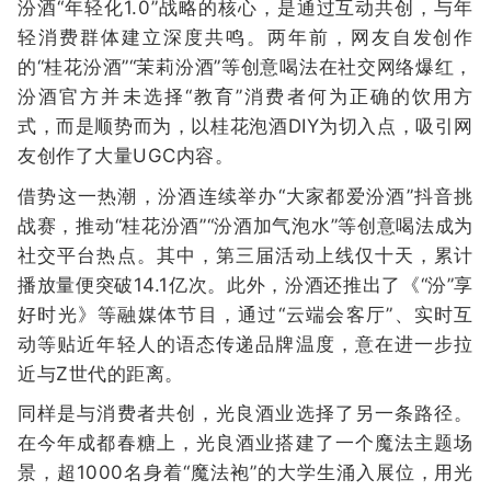
汾酒“年轻化1.0”战略的核心，是通过互动共创，与年
轻消费群体建立深度共鸣。两年前，网友自发创作
的“桂花汾酒”“茉莉汾酒”等创意喝法在社交网络爆红，
汾酒官方并未选择“教育”消费者何为正确的饮用方
式，而是顺势而为，以桂花泡酒DIY为切入点，吸引网
友创作了大量UGC内容。
借势这一热潮，汾酒连续举办“大家都爱汾酒”抖音挑
战赛，推动“桂花汾酒”“汾酒加气泡水”等创意喝法成为
社交平台热点。其中，第三届活动上线仅十天，累计
播放量便突破14.1亿次。此外，汾酒还推出了《“汾”享
好时光》等融媒体节目，通过“云端会客厅”、实时互
动等贴近年轻人的语态传递品牌温度，意在进一步拉
近与Z世代的距离。
同样是与消费者共创，光良酒业选择了另一条路径。
在今年成都春糖上，光良酒业搭建了一个魔法主题场
景，超1000名身着“魔法袍”的大学生涌入展位，用光