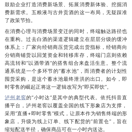
鼓励企业打造消费新场景、拓展消费新体验、挖掘消
费新需求。五粮液与古井贡酒的这一布局，无疑踩准
了政策节拍。
在消费心理与消费场景变迁的同时，终端触达路径也
在重构。过去白酒的渠道逻辑建立在层层分级的缓冲
体系上：厂家向经销商压货完成出货指标，经销商向
分销商铺货以回笼资金和转移库存，终端门店则依赖
高流转和“以酒带酒”的搭售组合来盘活生意。整个流
通系统是一个多环节的“蓄水池”，而消费者的计划性
囤货采购，是这个蓄水池最终泄洪的出口。如今，即
时零售的崛起正将这一逻辑改写为“即买即饮”。
泸州老窖
的“小时达”是其中的典型代表。依托抖音直
播平台，泸州老窖以覆盖全国的线下形象店为支撑，
采用“直播+即时零售”模式，让原本作为销售终端的形
象店，升级为线上订单、线下配货的“前置仓”，旨在
缩短配送半径，确保商品可在一小时内送达。