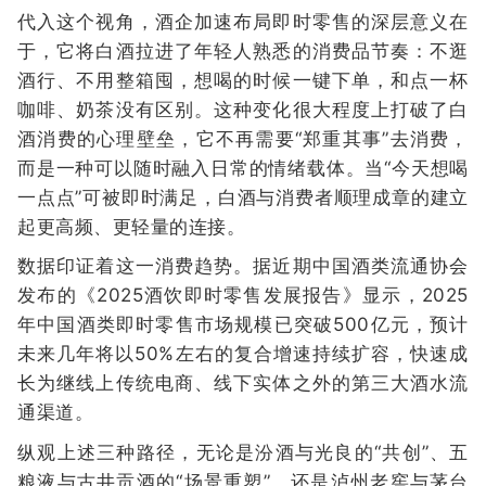
代入这个视角，酒企加速布局即时零售的深层意义在
于，它将白酒拉进了年轻人熟悉的消费品节奏：不逛
酒行、不用整箱囤，想喝的时候一键下单，和点一杯
咖啡、奶茶没有区别。这种变化很大程度上打破了白
酒消费的心理壁垒，它不再需要“郑重其事”去消费，
而是一种可以随时融入日常的情绪载体。当“今天想喝
一点点”可被即时满足，白酒与消费者顺理成章的建立
起更高频、更轻量的连接。
数据印证着这一消费趋势。据近期中国酒类流通协会
发布的《2025酒饮即时零售发展报告》显示，2025
年中国酒类即时零售市场规模已突破500亿元，预计
未来几年将以50%左右的复合增速持续扩容，快速成
长为继线上传统电商、线下实体之外的第三大酒水流
通渠道。
纵观上述三种路径，无论是汾酒与光良的“共创”、五
粮液与古井贡酒的“场景重塑”，还是泸州老窖与茅台