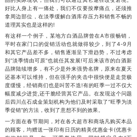
好比人身上有一痛处，我们不仅要按摩痛点，还须推
拿周边部位，在淡季缓解白酒库存压力和销售不畅的
道理其实也是这样的!
有这样一个例子，某地方白酒品牌曾在A市很畅销，
平时在家门口的促销活动也就做得较少，到了4-9月
和其它产品差不多，销售逐渐呈下滑趋势，不过考虑
到“淡季情由可原”也就任其发展!可后来该市的白酒新
品牌陆续增多，有不少是外来强势名牌，原来在夏天
还基本可以维持，但在强手的夹击中很快便是走货极
度缓慢，经销商们也是叫苦不迭!有的旺季一过不仅大
幅度减少进货,还干脆经营其它产品。在发现这个问题
后四川点石成金策划机构为他们及时采取了“旺季为淡
季促销”的方法，收到了意想不到的效果。
一方面在春节期间，对在各大超市和商场凡购买本品
的顾客，均赠送一张印有日历的精美优惠金卡(优惠卡