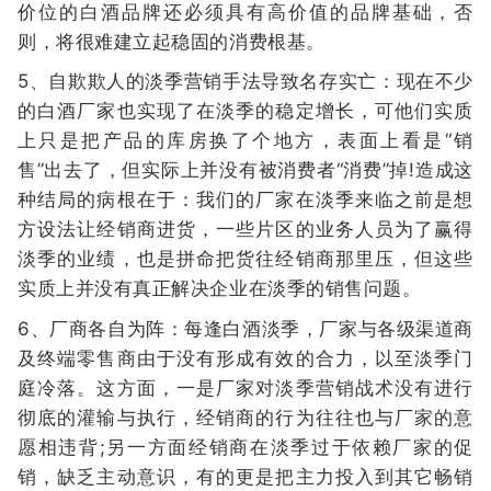
价位的白酒品牌还必须具有高价值的品牌基础，否
则，将很难建立起稳固的消费根基。
5、自欺欺人的淡季营销手法导致名存实亡：现在不少
的白酒厂家也实现了在淡季的稳定增长，可他们实质
上只是把产品的库房换了个地方，表面上看是“销
售”出去了，但实际上并没有被消费者“消费”掉!造成这
种结局的病根在于：我们的厂家在淡季来临之前是想
方设法让经销商进货，一些片区的业务人员为了赢得
淡季的业绩，也是拼命把货往经销商那里压，但这些
实质上并没有真正解决企业在淡季的销售问题。
6、厂商各自为阵：每逢白酒淡季，厂家与各级渠道商
及终端零售商由于没有形成有效的合力，以至淡季门
庭冷落。这方面，一是厂家对淡季营销战术没有进行
彻底的灌输与执行，经销商的行为往往也与厂家的意
愿相违背;另一方面经销商在淡季过于依赖厂家的促
销，缺乏主动意识，有的更是把主力投入到其它畅销