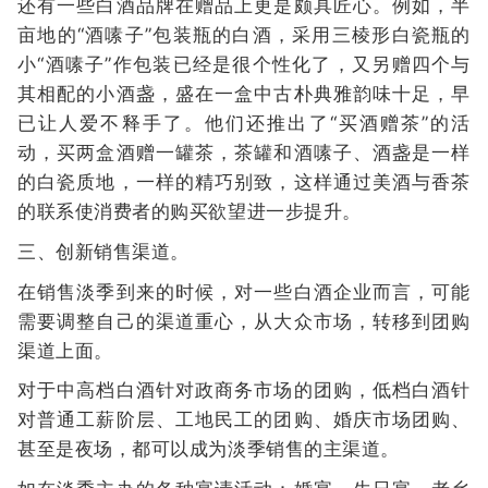
还有一些白酒品牌在赠品上更是颇具匠心。例如，半
亩地的“酒嗉子”包装瓶的白酒，采用三棱形白瓷瓶的
小“酒嗉子”作包装已经是很个性化了，又另赠四个与
其相配的小酒盏，盛在一盒中古朴典雅韵味十足，早
已让人爱不释手了。他们还推出了“买酒赠茶”的活
动，买两盒酒赠一罐茶，茶罐和酒嗉子、酒盏是一样
的白瓷质地，一样的精巧别致，这样通过美酒与香茶
的联系使消费者的购买欲望进一步提升。
三、创新销售渠道。
在销售淡季到来的时候，对一些白酒企业而言，可能
需要调整自己的渠道重心，从大众市场，转移到团购
渠道上面。
对于中高档白酒针对政商务市场的团购，低档白酒针
对普通工薪阶层、工地民工的团购、婚庆市场团购、
甚至是夜场，都可以成为淡季销售的主渠道。