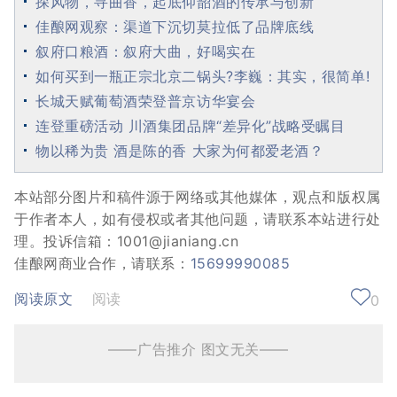
探风物，寻曲香，起底仰韶酒的传承与创新
佳酿网观察：渠道下沉切莫拉低了品牌底线
叙府口粮酒：叙府大曲，好喝实在
如何买到一瓶正宗北京二锅头?李巍：其实，很简单!
长城天赋葡萄酒荣登普京访华宴会
连登重磅活动 川酒集团品牌“差异化”战略受瞩目
物以稀为贵 酒是陈的香 大家为何都爱老酒？
本站部分图片和稿件源于网络或其他媒体，观点和版权属
于作者本人，如有侵权或者其他问题，请联系本站进行处
理。投诉信箱：1001@jianiang.cn
佳酿网商业合作，请联系：
15699990085
阅读原文
阅读
0
——广告推介 图文无关——