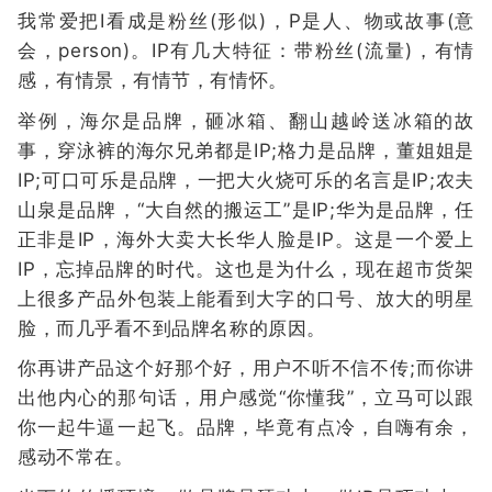
我常爱把I看成是粉丝(形似)，P是人、物或故事(意
会，person)。IP有几大特征：带粉丝(流量)，有情
感，有情景，有情节，有情怀。
举例，海尔是品牌，砸冰箱、翻山越岭送冰箱的故
事，穿泳裤的海尔兄弟都是IP;格力是品牌，董姐姐是
IP;可口可乐是品牌，一把大火烧可乐的名言是IP;农夫
山泉是品牌，“大自然的搬运工”是IP;华为是品牌，任
正非是IP，海外大卖大长华人脸是IP。这是一个爱上
IP，忘掉品牌的时代。这也是为什么，现在超市货架
上很多产品外包装上能看到大字的口号、放大的明星
脸，而几乎看不到品牌名称的原因。
你再讲产品这个好那个好，用户不听不信不传;而你讲
出他内心的那句话，用户感觉“你懂我”，立马可以跟
你一起牛逼一起飞。品牌，毕竟有点冷，自嗨有余，
感动不常在。