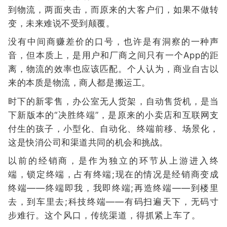
到物流，两面夹击，而原来的大客户们，如果不做转
变，未来难说不受到颠覆。
没有中间商赚差价的口号，也许是有洞察的一种声
音，但本质上，是用户和厂商之间只有一个App的距
离，物流的效率也应该匹配。个人认为，商业自古以
来的本质是物流，商人都是搬运工。
时下的新零售，办公室无人货架，自动售货机，是当
下新版本的“决胜终端”，是原来的小卖店和互联网支
付生的孩子，小型化、自动化、终端前移、场景化，
这是快消公司和渠道共同的机会和挑战。
以前的经销商，是作为独立的环节从上游进入终
端，锁定终端，占有终端;现在的情况是经销商变成
终端——终端即我，我即终端;再造终端——到楼里
去，到车里去;科技终端——有码扫遍天下，无码寸
步难行。这个风口，传统渠道，得抓紧上车了。