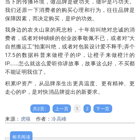
当下的传播环境，做品牌是硬功夫，做IP是巧功夫。
我们还原一下消费者的购买心理和行为，往往品牌是
保障因素，而决定购买，是IP的功效。
我身边的农夫山泉的死忠粉，十年前叫绝对忠诚的消
费者，或者对钟睒睒的创业故事敬佩不已，或者对“大
自然搬运工”拍案叫绝，或者对包装设计爱不释手;弄个
17.5的数据科普来做橙子的IP，让橙子来做橙汁的
IP……怎么就这么爱听你讲故事，故事这么好，不买都
不能证明我信了。
积累IP资产，从品牌亲生出更具温度、更有精神、更
走心的IP，是对快消品牌提出的新要求。
共2页:
上一页
1
2
下一页
来源：
虎嗅
作者：
冷高峰
相关阅读