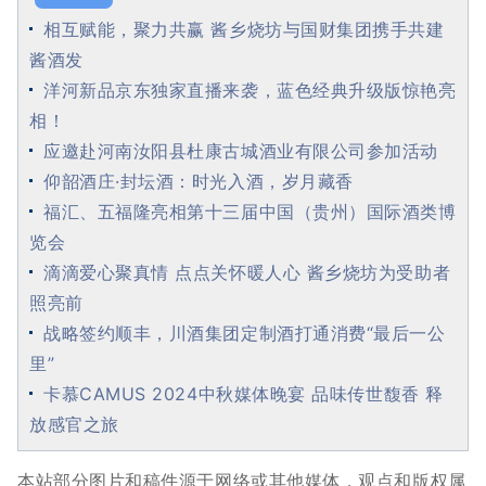
相互赋能，聚力共赢 酱乡烧坊与国财集团携手共建
酱酒发
洋河新品京东独家直播来袭，蓝色经典升级版惊艳亮
相！
应邀赴河南汝阳县杜康古城酒业有限公司参加活动
仰韶酒庄·封坛酒：时光入酒，岁月藏香
福汇、五福隆亮相第十三届中国（贵州）国际酒类博
览会
滴滴爱心聚真情 点点关怀暖人心 酱乡烧坊为受助者
照亮前
战略签约顺丰，川酒集团定制酒打通消费“最后一公
里”
卡慕CAMUS 2024中秋媒体晚宴 品味传世馥香 释
放感官之旅
本站部分图片和稿件源于网络或其他媒体，观点和版权属