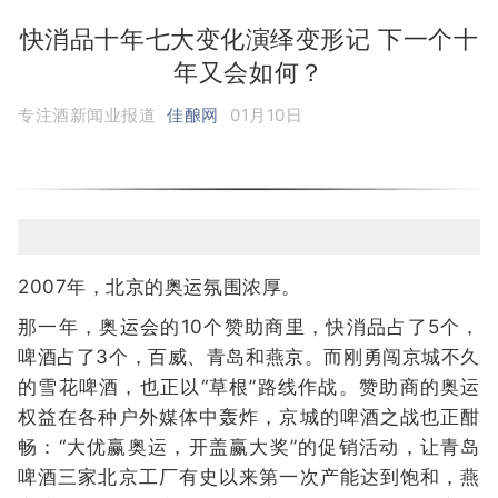
快消品十年七大变化演绎变形记 下一个十
年又会如何？
专注酒新闻业报道
佳酿网
01月10日
2007年，北京的奥运氛围浓厚。
那一年，奥运会的10个赞助商里，快消品占了5个，
啤酒占了3个，百威、青岛和燕京。而刚勇闯京城不久
的雪花啤酒，也正以“草根”路线作战。赞助商的奥运
权益在各种户外媒体中轰炸，京城的啤酒之战也正酣
畅：“大优赢奥运，开盖赢大奖”的促销活动，让青岛
啤酒三家北京工厂有史以来第一次产能达到饱和，燕