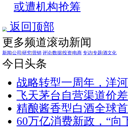
或遭机构抢筹
返回顶部
更多频道滚动新闻
新闻
|
公司
|
研究
|
营销
评论
|
数据
|
投资
|
电商
专访
|
专题
|
酒文化
今日头条
战略转型一周年，洋河
飞天茅台自营渠道价差
精酿酱香型白酒全球首
60万亿消费新政，“向