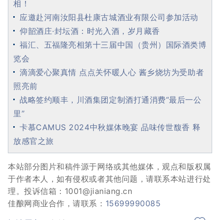
相！
应邀赴河南汝阳县杜康古城酒业有限公司参加活动
仰韶酒庄·封坛酒：时光入酒，岁月藏香
福汇、五福隆亮相第十三届中国（贵州）国际酒类博
览会
滴滴爱心聚真情 点点关怀暖人心 酱乡烧坊为受助者
照亮前
战略签约顺丰，川酒集团定制酒打通消费“最后一公
里”
卡慕CAMUS 2024中秋媒体晚宴 品味传世馥香 释
放感官之旅
本站部分图片和稿件源于网络或其他媒体，观点和版权属
于作者本人，如有侵权或者其他问题，请联系本站进行处
理。投诉信箱：1001@jianiang.cn
佳酿网商业合作，请联系：
15699990085