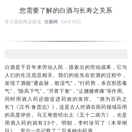
您需要了解的白酒与长寿之关系
专注酒新闻业报道
佳酿网
04月19日
白酒是千百年来劳动人民，摸索出的劳动成果，它与
人们的生活息息相关。我们的祖先在饮酒的过程中，
发现了酒能“通血脉，散湿气”，“行药势，杀百邪恶毒
气”，“除风下气”，“开胃下食”，“止腰膝疼痛”等作用。
同时用酒入药还能促进药效的发挥。 “酒为百药之
长”(《汉书·食货志》)，这是古人对酒在医药领域应用
的高度评价。马王堆曾经出土《五十二病方》，光是
用酒入药的就有33个。明朝，李时珍写了《本草纲
目》，里边一共记载了二百多种中药酒。