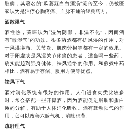
脏病，其著名的“瓜蒌薤白白酒汤”流传至今，仍被医
家认为是治疗心胸疼痛、血脉不通的经典药方。
酒散湿气
酒性热，藏医认为“湿为阴邪，非温不化”，因而酒
有“散湿气”的功效。很多药酒都有抗风湿的作用，对
于风湿痹痛、关节炎、肌肉劳损等都有一定的效果。
对于阳虚或是风湿关节疼痛的患者，适当喝一些药，
确实能起到强身健体、祛风通络的作用。和煎煮中药
相比，酒有易于存储、服用方便等优点。
祛风下气
酒对消化系统有很好的作用。人们进食肉类比较多
时，常会搭配一些开胃酒，因为酒能促进脂肪和蛋白
质的分解，有助于人体消化吸收。酒有鼓动阳气的作
用，它可以改善六腑气机，消除积滞。
疏肝理气