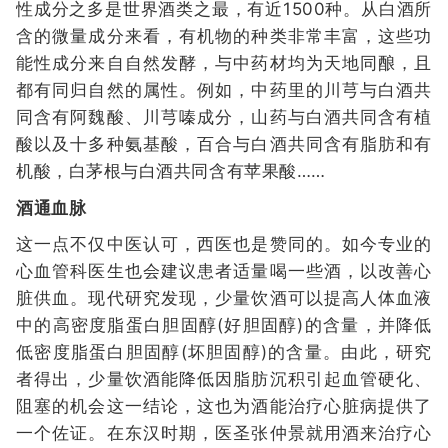
性成分之多是世界酒类之最，有近1500种。从白酒所
含的微量成分来看，有机物的种类非常丰富，这些功
能性成分来自自然发酵，与中药材均为天地同酿，且
都有同归自然的属性。例如，中药里的川芎与白酒共
同含有阿魏酸、川芎嗪成分，山药与白酒共同含有植
酸以及十多种氨基酸，百合与白酒共同含有脂肪和有
机酸，白茅根与白酒共同含有苹果酸……
酒通血脉
这一点不仅中医认可，西医也是赞同的。如今专业的
心血管科医生也会建议患者适量喝一些酒，以改善心
脏供血。现代研究发现，少量饮酒可以提高人体血液
中的高密度脂蛋白胆固醇(好胆固醇)的含量，并降低
低密度脂蛋白胆固醇(坏胆固醇)的含量。由此，研究
者得出，少量饮酒能降低因脂肪沉积引起血管硬化、
阻塞的机会这一结论，这也为酒能治疗心脏病提供了
一个佐证。在东汉时期，医圣张仲景就用酒来治疗心