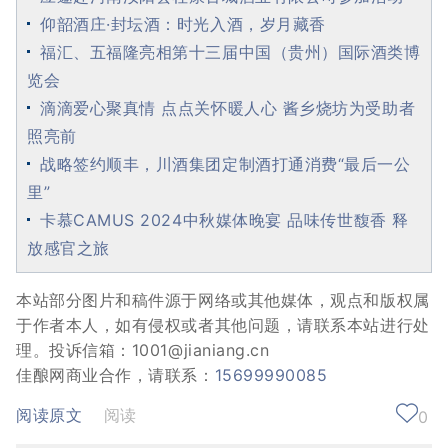
仰韶酒庄·封坛酒：时光入酒，岁月藏香
福汇、五福隆亮相第十三届中国（贵州）国际酒类博
览会
滴滴爱心聚真情 点点关怀暖人心 酱乡烧坊为受助者
照亮前
战略签约顺丰，川酒集团定制酒打通消费“最后一公
里”
卡慕CAMUS 2024中秋媒体晚宴 品味传世馥香 释
放感官之旅
本站部分图片和稿件源于网络或其他媒体，观点和版权属
于作者本人，如有侵权或者其他问题，请联系本站进行处
理。投诉信箱：1001@jianiang.cn
佳酿网商业合作，请联系：
15699990085
阅读原文
阅读
0