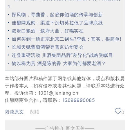
1
探风物，寻曲香，起底仰韶酒的传承与创新
佳酿网观察：渠道下沉切莫拉低了品牌底线
叙府口粮酒：叙府大曲，好喝实在
如何买到一瓶正宗北京二锅头?李巍：其实，很简单!
长城天赋葡萄酒荣登普京访华宴会
连登重磅活动 川酒集团品牌“差异化”战略受瞩目
物以稀为贵 酒是陈的香 大家为何都爱老酒？
本站部分图片和稿件源于网络或其他媒体，观点和版权属
于作者本人，如有侵权或者其他问题，请联系本站进行处
理。投诉信箱：1001@jianiang.cn
佳酿网商业合作，请联系：
15699990085
阅读原文
阅读
0
——广告推介 图文无关——