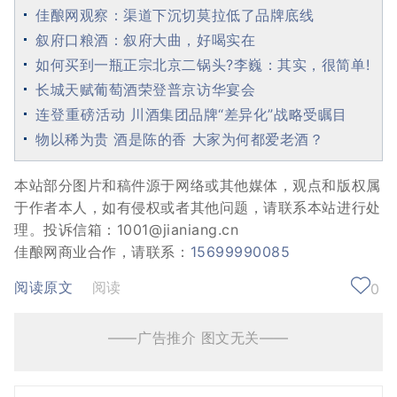
佳酿网观察：渠道下沉切莫拉低了品牌底线
叙府口粮酒：叙府大曲，好喝实在
如何买到一瓶正宗北京二锅头?李巍：其实，很简单!
长城天赋葡萄酒荣登普京访华宴会
连登重磅活动 川酒集团品牌“差异化”战略受瞩目
物以稀为贵 酒是陈的香 大家为何都爱老酒？
本站部分图片和稿件源于网络或其他媒体，观点和版权属
于作者本人，如有侵权或者其他问题，请联系本站进行处
理。投诉信箱：1001@jianiang.cn
佳酿网商业合作，请联系：
15699990085
阅读原文
阅读
0
——广告推介 图文无关——