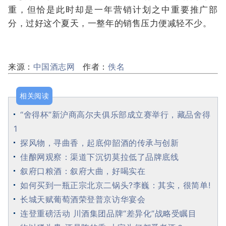
重，但恰是此时却是一年营销计划之中重要推广部
分，过好这个夏天，一整年的销售压力便减轻不少。
来源：
中国酒志网
作者：
佚名
相关阅读
“舍得杯”新沪商高尔夫俱乐部成立赛举行，藏品舍得
1
探风物，寻曲香，起底仰韶酒的传承与创新
佳酿网观察：渠道下沉切莫拉低了品牌底线
叙府口粮酒：叙府大曲，好喝实在
如何买到一瓶正宗北京二锅头?李巍：其实，很简单!
长城天赋葡萄酒荣登普京访华宴会
连登重磅活动 川酒集团品牌“差异化”战略受瞩目