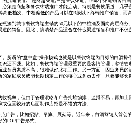
的流通渠道;二是商超渠道;三是餐饮渠道。在哪个渠道销售白
，必须走商超和餐饮终端推广才能启动。特别是餐饮渠道，几乎
等高低档次。中档偏低的产品可以在B级以下终端推广销售，而
光瓶酒到城市餐饮终端主销的50元以下的中档酒及面向高层商务
渠道的销售。因此，搞清楚产品适合在什么渠道销售和推广不仅
了。所谓的“盘中盘”操作模式也就是以餐饮终端为目标的白酒操
意识还不强。比如，餐饮终端管理最重要的是客情管理，客情管
面业务员素质不高，很难做好此项工作。另一方面，因业务员的
商的家庭成员或能长期稳定工作的核心业务员去作，只要能够长
的收视率，但由于管理混略冬广告扎堆编排，监播不易，再加上
牌或位置较好的店面制作店招是不错的方法。
即售点广告，比如招贴、吊旗、展架等。近年来，白酒营销人首创
的POP广告形式。