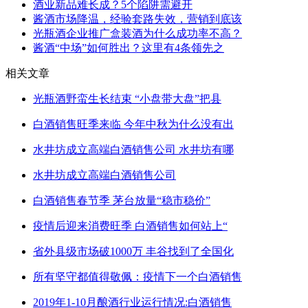
酒业新品难长成？5个陷阱需避开
酱酒市场降温，经验套路失效，营销到底该
光瓶酒企业推广盒装酒为什么成功率不高？
酱酒“中场”如何胜出？这里有4条领先之
相关文章
光瓶酒野蛮生长结束 “小盘带大盘”把县
白酒销售旺季来临 今年中秋为什么没有出
水井坊成立高端白酒销售公司 水井坊有哪
水井坊成立高端白酒销售公司
白酒销售春节季 茅台放量“稳市稳价”
疫情后迎来消费旺季 白酒销售如何站上“
省外县级市场破1000万 丰谷找到了全国化
所有坚守都值得敬佩：疫情下一个白酒销售
2019年1-10月酿酒行业运行情况:白酒销售