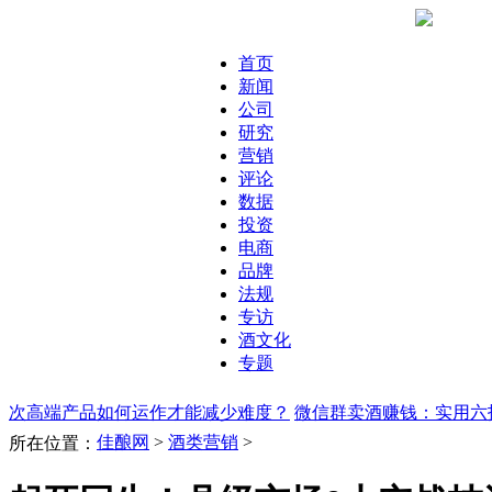
首页
新闻
公司
研究
营销
评论
数据
投资
电商
品牌
法规
专访
酒文化
专题
次高端产品如何运作才能减少难度？
微信群卖酒赚钱：实用六
佳酿网
>
酒类营销
>
所在位置：
售？
大经销商一定不要嫌弃小品牌，小经销商一定要选择适合
销商开发市场绕不开这三步：单品突破，形成产品群，形成产