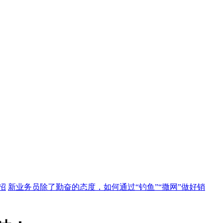
招
新业务员除了勤奋的态度，如何通过“钓鱼”“撒网”做好销
自己的品牌
又到年底：史上最详细的经销商开订货会实操！
经
品结
窜货来了怎么办？
葡萄酒销售老江湖的实战分享
从专卖店