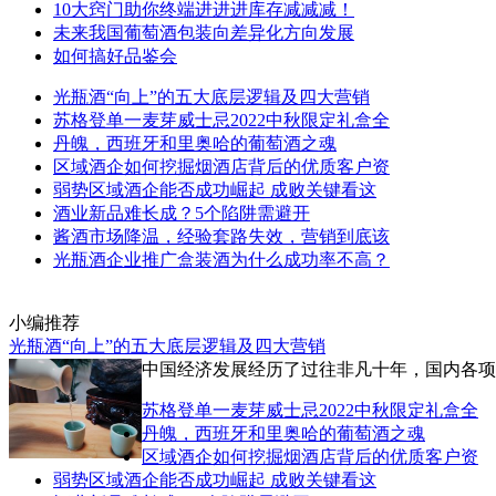
10大窍门助你终端进进进库存减减减！
未来我国葡萄酒包装向差异化方向发展
如何搞好品鉴会
光瓶酒“向上”的五大底层逻辑及四大营销
苏格登单一麦芽威士忌2022中秋限定礼盒全
丹魄，西班牙和里奥哈的葡萄酒之魂
区域酒企如何挖掘烟酒店背后的优质客户资
弱势区域酒企能否成功崛起 成败关键看这
酒业新品难长成？5个陷阱需避开
酱酒市场降温，经验套路失效，营销到底该
光瓶酒企业推广盒装酒为什么成功率不高？
小编推荐
光瓶酒“向上”的五大底层逻辑及四大营销
中国经济发展经历了过往非凡十年，国内各项
苏格登单一麦芽威士忌2022中秋限定礼盒全
丹魄，西班牙和里奥哈的葡萄酒之魂
区域酒企如何挖掘烟酒店背后的优质客户资
弱势区域酒企能否成功崛起 成败关键看这