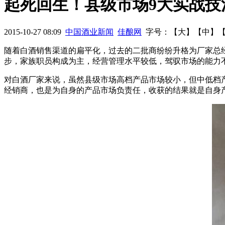
起死回生！县级市场9大实战技
干不过大商场看混搭营销模式秘籍
五大实操案例！99%的酒商
2015-10-27 08:09
中国酒业新闻
佳酿网
字号：【
大
】【
中
】
房难
独家解析白酒众筹成功的几个操作步骤
随着白酒销售渠道的扁平化，过去的二批商纷纷升格为厂家总
步，家族职员构成为主，经营管理水平较低，驾驭市场的能力
对白酒厂家来说，虽然县级市场高档产品市场较小，但中低档产
经销商，也是为自身的产品市场负责任，收获的结果就是自身