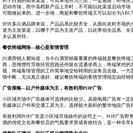
对于白酒的销售渠道，可简单地分为三类，一是通路，即传统上
启动市场，而中高档新产品上市时，不可能以此渠道启动市场
可能做起来的。进一步地，商超和餐饮终端又可以划分为ABC
对许多白酒品牌来说，产品品系比较齐全，从面向农村市场的
道为主攻渠道，以哪个产品为主攻产品，以此带动全品系、全
夫认真对待。
餐饮终端网络---核心是客情管理
白酒营销人都知道，当今白酒营销最重要的终端就是餐饮终端
商，思维惯性导致经营思路还停留在流通坐商上，终端掌控的
视，终端客情管理的工作简单地交给聘用的业务员去做。一方
情中断，无法真正做好。建议餐饮终端的客情管理指定由经销
广告策略---以户外媒体为主，有效利用POP广告
小区域市场中广告媒体可选择的比较少。县级电视广告有一定
告媒体以户外和交通工具为主。选择较大面积的繁华地段广告
有效利用POP广告是小区域市场操作的诀窍之一。POP广告
酒的传统文化和餐饮店的气氛要求形成有效结合，是一种非常好