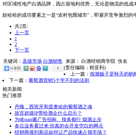
对区域性地产白酒品牌，因占据地利优势，无论是物流的低成
娃哈哈的成功要素之一是“农村包围城市”，即避开竞争激烈的
共2页:
上一页
1
2
下一页
关键词：
县级市场
白酒销售
来源： 白酒经销商学院 佚名
(责任编辑：程亚利)
0
上一篇：
假酒贩子是秋天的蚂蚱
下一篇：
葡萄酒营销5个学不到的法则
相关新闻
热门推荐
丹魄，西班牙和里奥哈的葡萄酒之魂
故宫超级IP带给酒企什么启示？
为啥papi酱广告招标、辣条都行 烟酒止步
各位业务看过来:你真的会开发空白的网点
经销商接到新品如何让产品快速占领市场？