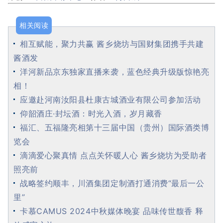
相关阅读
相互赋能，聚力共赢 酱乡烧坊与国财集团携手共建
酱酒发
洋河新品京东独家直播来袭，蓝色经典升级版惊艳亮
相！
应邀赴河南汝阳县杜康古城酒业有限公司参加活动
仰韶酒庄·封坛酒：时光入酒，岁月藏香
福汇、五福隆亮相第十三届中国（贵州）国际酒类博
览会
滴滴爱心聚真情 点点关怀暖人心 酱乡烧坊为受助者
照亮前
战略签约顺丰，川酒集团定制酒打通消费“最后一公
里”
卡慕CAMUS 2024中秋媒体晚宴 品味传世馥香 释