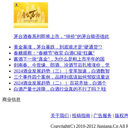
茅台酒春系列即将上市，“掉价”的茅台能否借此
黄金暴涨，茅台暴跌，到底谁才是“硬通货”?
春糖观察：“春糖节”收官 白酒C端“狂飙”
酱酒下一块“真金”，为什么是刚上市半年的国
剑南春、今世缘、郎酒、汾酒节后扎堆涨价，凭
2024酒业发展趋势（三）｜变革加速，白酒数智
三个事件四个案例，品牌到底该如何驾驭流量这
2024酒业发展趋势（二）｜ 百花齐放，白酒个
白酒产量七连降，白酒行业真的不行了吗？∣佳
商业信息
关于我们
|
投稿指南
|
广告服务
|
版权
Copyright(C) 2010-2012 Jianiang.Cn All 