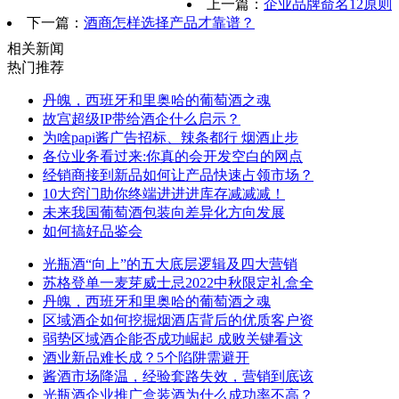
上一篇：
企业品牌命名12原则
下一篇：
酒商怎样选择产品才靠谱？
相关新闻
热门推荐
丹魄，西班牙和里奥哈的葡萄酒之魂
故宫超级IP带给酒企什么启示？
为啥papi酱广告招标、辣条都行 烟酒止步
各位业务看过来:你真的会开发空白的网点
经销商接到新品如何让产品快速占领市场？
10大窍门助你终端进进进库存减减减！
未来我国葡萄酒包装向差异化方向发展
如何搞好品鉴会
光瓶酒“向上”的五大底层逻辑及四大营销
苏格登单一麦芽威士忌2022中秋限定礼盒全
丹魄，西班牙和里奥哈的葡萄酒之魂
区域酒企如何挖掘烟酒店背后的优质客户资
弱势区域酒企能否成功崛起 成败关键看这
酒业新品难长成？5个陷阱需避开
酱酒市场降温，经验套路失效，营销到底该
光瓶酒企业推广盒装酒为什么成功率不高？