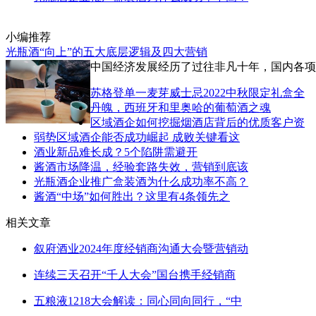
小编推荐
光瓶酒“向上”的五大底层逻辑及四大营销
中国经济发展经历了过往非凡十年，国内各项
苏格登单一麦芽威士忌2022中秋限定礼盒全
丹魄，西班牙和里奥哈的葡萄酒之魂
区域酒企如何挖掘烟酒店背后的优质客户资
弱势区域酒企能否成功崛起 成败关键看这
酒业新品难长成？5个陷阱需避开
酱酒市场降温，经验套路失效，营销到底该
光瓶酒企业推广盒装酒为什么成功率不高？
酱酒“中场”如何胜出？这里有4条领先之
相关文章
叙府酒业2024年度经销商沟通大会暨营销动
连续三天召开“千人大会”国台携手经销商
五粮液1218大会解读：同心同向同行，“中