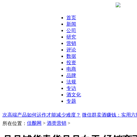
首页
新闻
公司
研究
营销
评论
数据
投资
电商
品牌
法规
专访
酒文化
专题
次高端产品如何运作才能减少难度？
微信群卖酒赚钱：实用六
佳酿网
>
酒类营销
>
所在位置：
售？
大经销商一定不要嫌弃小品牌，小经销商一定要选择适合
销商开发市场绕不开这三步：单品突破，形成产品群，形成产