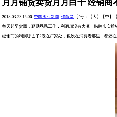
月月铺货卖货月月白干 经销商
干不过大商场看混搭营销模式秘籍
五大实操案例！99%的酒商
2018-03-23 15:06
中国酒业新闻
佳酿网
字号：【
大
】【
中
】
房难
独家解析白酒众筹成功的几个操作步骤
每天起早贪黑，勤勤恳恳工作，利润却没有大涨，踏踏实实推
经销商的利润哪去了?没在厂家处，也没在消费者那里，都还