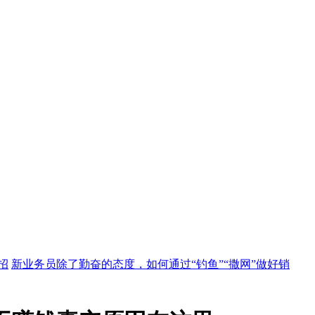
招
新业务员除了勤奋的态度，如何通过“钓鱼”“撒网”做好销
自己的品牌
又到年底：史上最详细的经销商开订货会实操！
经
品结
窜货来了怎么办？
葡萄酒销售老江湖的实战分享
从专卖店