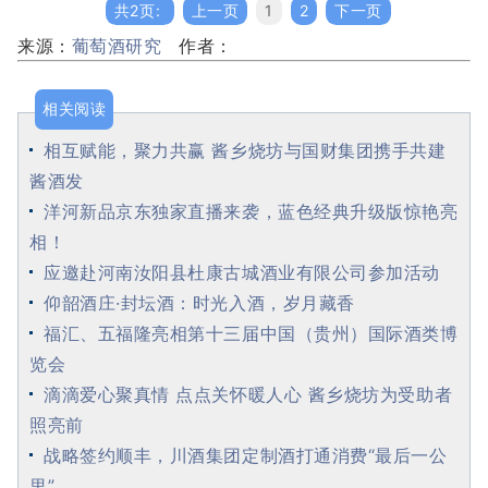
共2页:
上一页
1
2
下一页
来源：
葡萄酒研究
作者：
相关阅读
相互赋能，聚力共赢 酱乡烧坊与国财集团携手共建
酱酒发
洋河新品京东独家直播来袭，蓝色经典升级版惊艳亮
相！
应邀赴河南汝阳县杜康古城酒业有限公司参加活动
仰韶酒庄·封坛酒：时光入酒，岁月藏香
福汇、五福隆亮相第十三届中国（贵州）国际酒类博
览会
滴滴爱心聚真情 点点关怀暖人心 酱乡烧坊为受助者
照亮前
战略签约顺丰，川酒集团定制酒打通消费“最后一公
里”