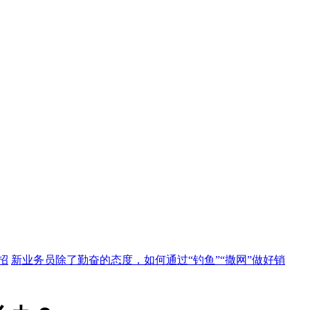
招
新业务员除了勤奋的态度，如何通过“钓鱼”“撒网”做好销
自己的品牌
又到年底：史上最详细的经销商开订货会实操！
经
品结
窜货来了怎么办？
葡萄酒销售老江湖的实战分享
从专卖店