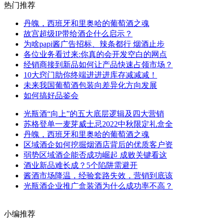
热门推荐
丹魄，西班牙和里奥哈的葡萄酒之魂
故宫超级IP带给酒企什么启示？
为啥papi酱广告招标、辣条都行 烟酒止步
各位业务看过来:你真的会开发空白的网点
经销商接到新品如何让产品快速占领市场？
10大窍门助你终端进进进库存减减减！
未来我国葡萄酒包装向差异化方向发展
如何搞好品鉴会
光瓶酒“向上”的五大底层逻辑及四大营销
苏格登单一麦芽威士忌2022中秋限定礼盒全
丹魄，西班牙和里奥哈的葡萄酒之魂
区域酒企如何挖掘烟酒店背后的优质客户资
弱势区域酒企能否成功崛起 成败关键看这
酒业新品难长成？5个陷阱需避开
酱酒市场降温，经验套路失效，营销到底该
光瓶酒企业推广盒装酒为什么成功率不高？
小编推荐