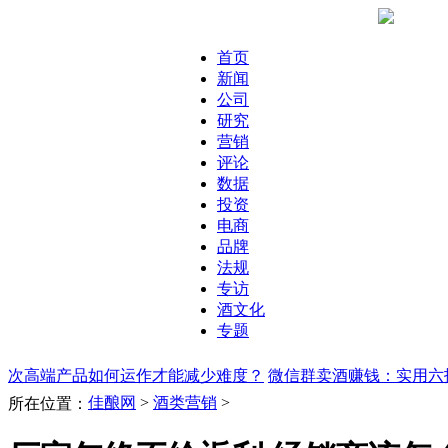
首页
新闻
公司
研究
营销
评论
数据
投资
电商
品牌
法规
专访
酒文化
专题
次高端产品如何运作才能减少难度？
微信群卖酒赚钱：实用六
佳酿网
>
酒类营销
>
所在位置：
售？
大经销商一定不要嫌弃小品牌，小经销商一定要选择适合
销商开发市场绕不开这三步：单品突破，形成产品群，形成产