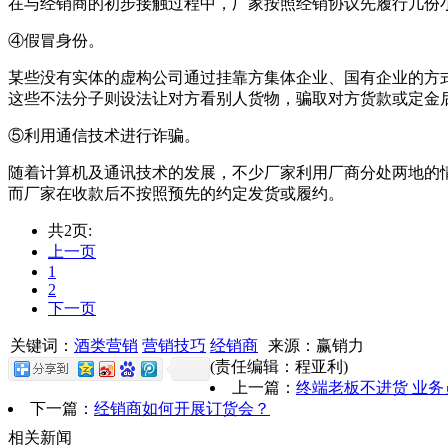
在与经销商的初步接触过程中，厂家按照经销协议先履行几份
④假冒身份。
某些没有实体的虚构公司通过挂靠方集体企业、国有企业的方
这些不法分子则设法让对方看别人货物，骗取对方货款或定金后
⑤利用通信技术进行诈骗。
随着计算机及通讯技术的发展，不少厂家利用厂商分处两地的
而厂家在收款后不按照预先的约定发货或履约。
共2页:
上一页
1
2
下一页
关键词：
酒类营销
营销技巧
经销商
来源：赢销力
(责任编辑：程亚利)
上一篇：
终端老板不进货 业
下一篇：
经销商如何开展订货会？
相关新闻