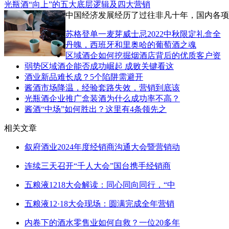
光瓶酒“向上”的五大底层逻辑及四大营销
中国经济发展经历了过往非凡十年，国内各项
苏格登单一麦芽威士忌2022中秋限定礼盒全
丹魄，西班牙和里奥哈的葡萄酒之魂
区域酒企如何挖掘烟酒店背后的优质客户资
弱势区域酒企能否成功崛起 成败关键看这
酒业新品难长成？5个陷阱需避开
酱酒市场降温，经验套路失效，营销到底该
光瓶酒企业推广盒装酒为什么成功率不高？
酱酒“中场”如何胜出？这里有4条领先之
相关文章
叙府酒业2024年度经销商沟通大会暨营销动
连续三天召开“千人大会”国台携手经销商
五粮液1218大会解读：同心同向同行，“中
五粮液12·18大会现场：圆满完成全年营销
内卷下的酒水零售业如何自救？一位20多年