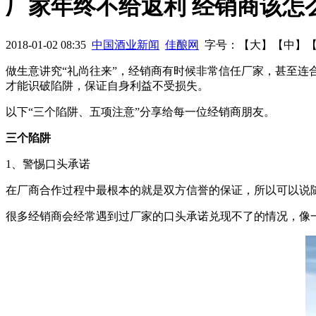
厂家年终不给返利 经销商该怎
干不过大商场看混搭营销模式秘籍
五大实操案例！99%的酒商
2018-01-02 08:35
中国酒业新闻
佳酿网
字号：【
大
】【
中
】
房难
独家解析白酒众筹成功的几个操作步骤
做生意讲究“礼尚往来”，经销商有时候非常信任厂家，甚至
才能识破陷阱，保证自身利益不受损失。
以下“三个陷阱、五项注意”分享给每一位经销商朋友。
三个陷阱
1、警惕口头承诺
在厂商合作过程中最根本的就是双方信誉的保证，所以可以说
很多经销商会经常遇到过厂家的口头承诺兑现不了的情况，像