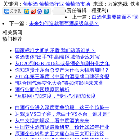
关键词：
葡萄酒
葡萄酒行业
葡萄酒市场
来源：万家热线 佚
(责任编辑：程亚利)
上一篇：
白酒包装要简而不“陋
下一篇：
未来如何造就葡萄酒超级单品？
相关新闻
热门推荐
国家标准之间的矛盾 我们该听谁的？
名酒集体“出手”中高端 区域酒企应对宝
从O2O到B2B 2016年或是酒企加剧分化之年
你知道贵州茅台总资产为什么大幅增加吗？
2015年第三季度《中国白酒品牌口碑研究报
“联合国气候变化大会”将如何影响未来葡
酒行业面临困境原因解析
“互联网+”加速度，“专业”才能加长度
白酒行业进入深度竞争阶段，这三个趋势一
迎驾贡VS口子窖，老白干VS丛台，谁才是“
从中支烟的崛起，看中度酒的未来
中国养生酒市场最新研究：预计2025年行业
原酒企业转型的五大痛点与三大可行路径