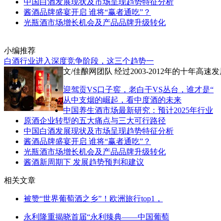
中国白酒发展现状及市场呈现趋势特征分析
酱酒品牌盛宴开启 谁将“赢者通吃”？
光瓶酒市场增长机会及产品品牌升级转化
小编推荐
白酒行业进入深度竞争阶段，这三个趋势一
文/佳酿网团队 经过2003-2012年的十
迎驾贡VS口子窖，老白干VS丛台，谁才是“
从中支烟的崛起，看中度酒的未来
中国养生酒市场最新研究：预计2025年行业
原酒企业转型的五大痛点与三大可行路径
中国白酒发展现状及市场呈现趋势特征分析
酱酒品牌盛宴开启 谁将“赢者通吃”？
光瓶酒市场增长机会及产品品牌升级转化
酱酒新周期下 发展趋势预判和建议
相关文章
被赞“世界葡萄酒之乡”！欧洲旅行top1，
永利隆重揭晓首届“永利臻典——中国葡萄