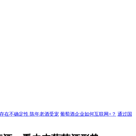
存在不确定性 陈年老酒受宠
葡萄酒企业如何互联网+？
通过国
葡萄酒行业万人调查报告摘要-区域篇
宠物店主都能卖酒，我们
何在鲁酒板块茁壮地成长
央视权威数据新鲜出炉，揭开白酒新商