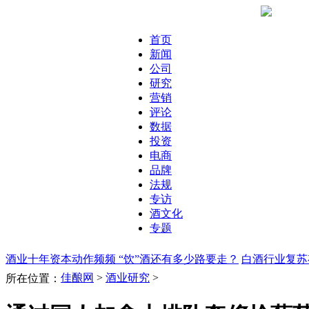
首页
新闻
公司
研究
营销
评论
数据
投资
电商
品牌
法规
专访
酒文化
专题
酒业十年资本动作频频 “饮”酒还有多少路要走？
白酒行业复苏
佳酿网
>
酒业研究
>
所在位置：
人加拿大排队奢侈抢葡萄酒，看未来葡萄酒形势
消费者观察：
是不是OUT了？
雾霾深重，酿酒生态何去何从？
外来品牌如