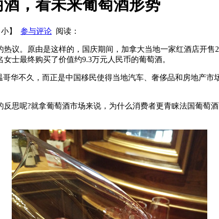
萄酒，看未来葡萄酒形势
概况
2014年中国酒业协会啤酒分会工作报告
【
小
】
参与评论
阅读：
议。原由是这样的，国庆期间，加拿大当地一家红酒店开售2012
女士最终购买了价值约9.3万元人民币的葡萄酒。
民温哥华不久，而正是中国移民使得当地汽车、奢侈品和房地产市
的反思呢?就拿葡萄酒市场来说，为什么消费者更青睐法国葡萄酒