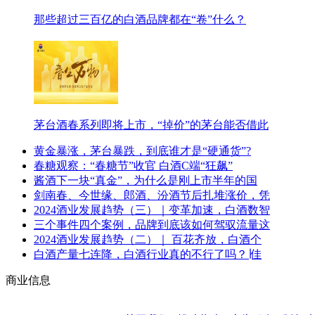
那些超过三百亿的白酒品牌都在“卷”什么？
茅台酒春系列即将上市，“掉价”的茅台能否借此
黄金暴涨，茅台暴跌，到底谁才是“硬通货”?
春糖观察：“春糖节”收官 白酒C端“狂飙”
酱酒下一块“真金”，为什么是刚上市半年的国
剑南春、今世缘、郎酒、汾酒节后扎堆涨价，凭
2024酒业发展趋势（三）｜变革加速，白酒数智
三个事件四个案例，品牌到底该如何驾驭流量这
2024酒业发展趋势（二）｜ 百花齐放，白酒个
白酒产量七连降，白酒行业真的不行了吗？∣佳
商业信息