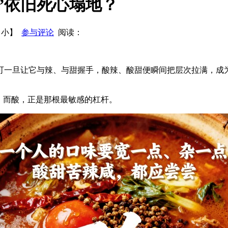
”依旧死心塌地？
概况
2014年中国酒业协会啤酒分会工作报告
【
小
】
参与评论
阅读：
可一旦让它与辣、与甜握手，酸辣、酸甜便瞬间把层次拉满，成
。
，而酸，正是那根最敏感的杠杆。