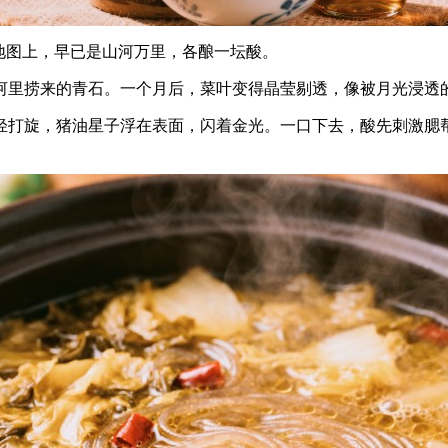
地图上，早已是山河万里，各酿一坛酸。
河里捞来的青石。一个月后，菜叶变得晶莹剔透，像被月光浸透
轻打旋，猪油星子浮在表面，闪着金光。一口下去，酸先刺激腮