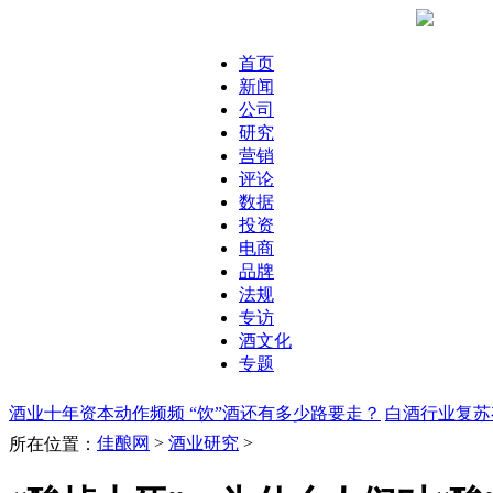
首页
新闻
公司
研究
营销
评论
数据
投资
电商
品牌
法规
专访
酒文化
专题
酒业十年资本动作频频 “饮”酒还有多少路要走？
白酒行业复苏
佳酿网
>
酒业研究
>
所在位置：
人加拿大排队奢侈抢葡萄酒，看未来葡萄酒形势
消费者观察：
是不是OUT了？
雾霾深重，酿酒生态何去何从？
外来品牌如