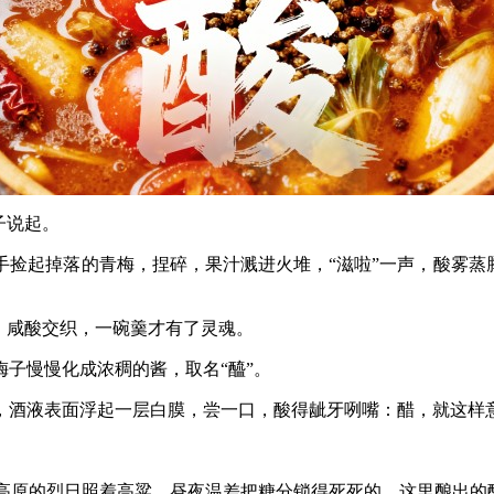
子说起。
捡起掉落的青梅，捏碎，果汁溅进火堆，“滋啦”一声，酸雾蒸
，咸酸交织，一碗羹才有了灵魂。
子慢慢化成浓稠的酱，取名“醯”。
，酒液表面浮起一层白膜，尝一口，酸得龇牙咧嘴：醋，就这样
黄土高原的烈日照着高粱，昼夜温差把糖分锁得死死的，这里酿出