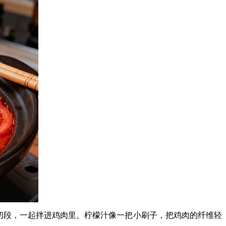
荽切段，一起拌进鸡肉里。柠檬汁像一把小刷子，把鸡肉的纤维轻