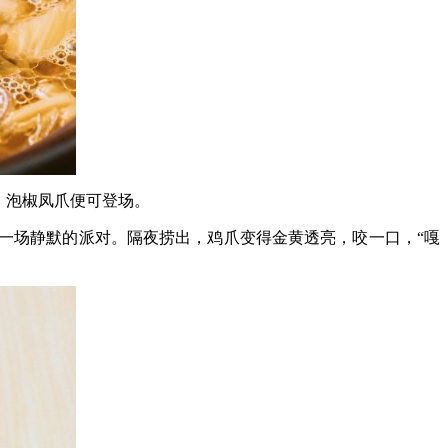
，泡椒凤爪便可登场。
一场静默的派对。隔夜捞出，鸡爪变得金黄透亮，咬一口，“嘎