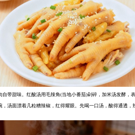
自带甜味。红酸汤用毛辣角(当地小番茄)剁碎，加米汤发酵，
碗，汤面漂着几粒糟辣椒，红得耀眼。先喝一口汤，酸得通透，