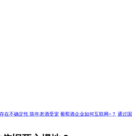
存在不确定性 陈年老酒受宠
葡萄酒企业如何互联网+？
通过国
葡萄酒行业万人调查报告摘要-区域篇
宠物店主都能卖酒，我们
何在鲁酒板块茁壮地成长
央视权威数据新鲜出炉，揭开白酒新商