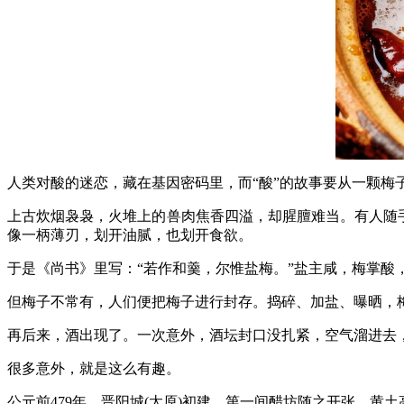
人类对酸的迷恋，藏在基因密码里，而“酸”的故事要从一颗梅
上古炊烟袅袅，火堆上的兽肉焦香四溢，却腥膻难当。有人随手
像一柄薄刃，划开油腻，也划开食欲。
于是《尚书》里写：“若作和羹，尔惟盐梅。”盐主咸，梅掌酸
但梅子不常有，人们便把梅子进行封存。捣碎、加盐、曝晒，梅
再后来，酒出现了。一次意外，酒坛封口没扎紧，空气溜进去
很多意外，就是这么有趣。
公元前479年，晋阳城(太原)初建，第一间醋坊随之开张。