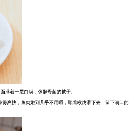
表面浮着一层白膜，像酵母菌的被子。
辣得爽快，鱼肉嫩到几乎不用嚼，顺着喉咙滑下去，留下满口的