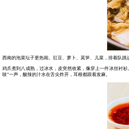
西南的泡菜坛子更热闹。豇豆、萝卜、莴笋、儿菜，排着队跳
鸡爪煮到八成熟，过冰水，皮突然收紧，像穿上一件冰丝衬衫
吱”一声，酸辣的汁水在舌尖炸开，耳根都跟着发麻。