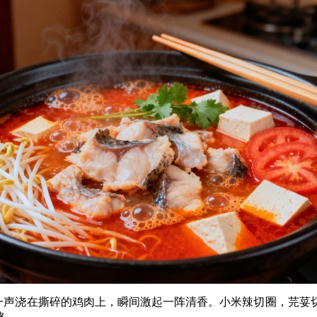
”一声浇在撕碎的鸡肉上，瞬间激起一阵清香。小米辣切圈，芫
咚。