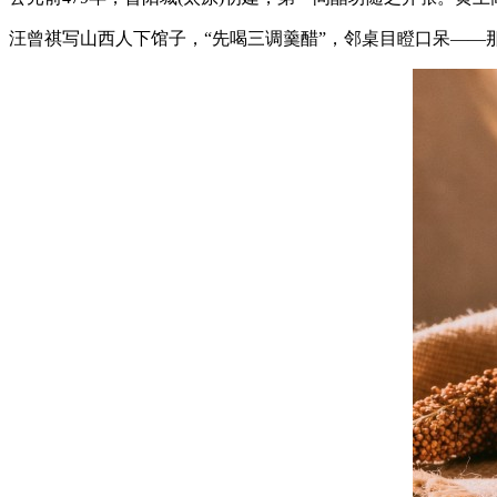
汪曾祺写山西人下馆子，“先喝三调羹醋”，邻桌目瞪口呆——