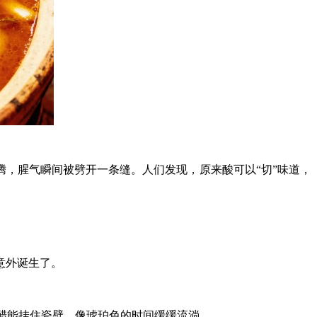
腾，腥气瞬间被劈开一条缝。人们发现，原来酸可以“切”味道，
意外诞生了。
的醋能挂住瓷壁，像琥珀色的时间缓缓流淌。