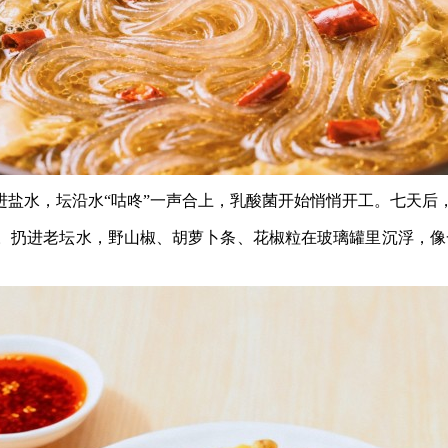
进盐水，坛沿水“咕咚”一声合上，乳酸菌开始悄悄开工。七天后
。扔进老坛水，野山椒、胡萝卜条、花椒粒在玻璃罐里沉浮，像