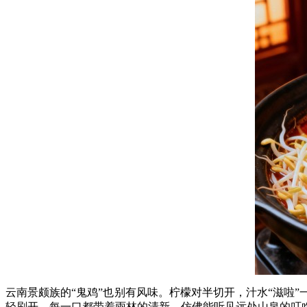
云南景颇族的“鬼鸡”也别有风味。柠檬对半切开，汁水“滋啦
轻刷开，每一口都带着雨林的清新，仿佛能听见远处山泉的叮