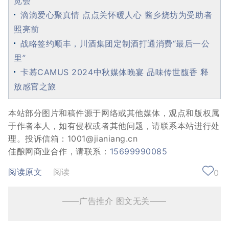
览会
滴滴爱心聚真情 点点关怀暖人心 酱乡烧坊为受助者
照亮前
战略签约顺丰，川酒集团定制酒打通消费“最后一公
里”
卡慕CAMUS 2024中秋媒体晚宴 品味传世馥香 释
放感官之旅
本站部分图片和稿件源于网络或其他媒体，观点和版权属
于作者本人，如有侵权或者其他问题，请联系本站进行处
理。投诉信箱：1001@jianiang.cn
佳酿网商业合作，请联系：
15699990085
阅读原文
阅读
0
——广告推介 图文无关——