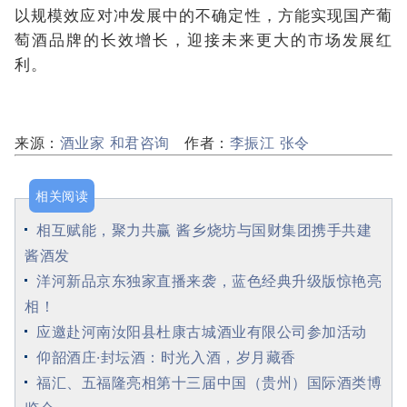
以规模效应对冲发展中的不确定性，方能实现国产葡
萄酒品牌的长效增长，迎接未来更大的市场发展红
利。
来源：
酒业家 和君咨询
作者：
李振江 张令
相关阅读
相互赋能，聚力共赢 酱乡烧坊与国财集团携手共建
酱酒发
洋河新品京东独家直播来袭，蓝色经典升级版惊艳亮
相！
应邀赴河南汝阳县杜康古城酒业有限公司参加活动
仰韶酒庄·封坛酒：时光入酒，岁月藏香
福汇、五福隆亮相第十三届中国（贵州）国际酒类博