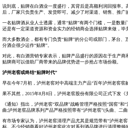
说到底，贴牌在白酒业一度盛行，其背后是高额利润回报率。
后，厂家只负责生产、发货即可。减少了对渠道、销售、推广
一名贴牌酒从业人士透露，通常“贴牌”有两个门槛，一是数量门
还是有一定渠道资源和资金实力的经销商会选择贴牌来做，毕
而大多数酒企，都有专门负责“贴牌”的分公司或部门，茅台
分酒企很少运作“贴牌”。
对此，有白酒营销专家表示，贴牌产品盛行的原因在于生产商
贴牌商可以借助厂商带来的品牌优势进一步抢占市场份额。
泸州老窖或终结“贴牌时代”
早在今年7月初，泸州老窖对中高端主力产品“百年泸州老窖窖
果不其然，2015年8月8日，泸州老窖股份有限公司正式下发
《通知》指出，泸州老窖“双品牌”战略管理严格按照“国窖”和
曲;泸州老窖品牌系列产品严格按照带有“泸州老窖”(头曲、二曲除外
有市场专家认为，泸州老窖清理产品尤其是规范带有“泸州老
标。不少经销商看好泸州老窖此次对系列酒品牌进行清理整顿的