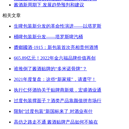
酱酒新周期下 发展趋势预判和建议
相关文章
生啤包装新分发的革命性演进——以塔罗斯
桶啤包装新分发——塔罗斯啤汽桶
醬鄉國酒·1915：新包装首次亮相贵州酒博
665.89亿元！2022年金六福品牌价值再创
谁推倒了酱酒贴牌的“多米诺骨牌”？
2021年度复盘：这些“新家规”，请遵守！
执行仁怀酒协关于贴牌商新规，宏盛酒业通
过度包装撑面子？酒类产品靠颜值拼市场行
限制“过度包装”新国标来了 对酒业有什
高仿之路走不通 酱酒贴牌产品如何不输在