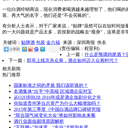
一位白酒经销商说，现在消费者喝酒越来越理智了，他们喝的
装、再大气的名字，他们还是“不会买账的”。
有分析人士表示，对于厂家来说，“贴牌”虽然可以在短时间放
的一大问题就是产品太多，若按新的战略去“瘦身”，这将是非
关键词：
贴牌酒
包装
金六福
来源：深圳商报 佚名
(责任编辑：程亚利)
上一篇：
什么是预调鸡尾酒？
下一篇：
郎哥上线京东众筹，酒企如何迈入众筹时代？
相关新闻
热门推荐
国家标准之间的矛盾 我们该听谁的？
名酒集体“出手”中高端 区域酒企应对宝
从O2O到B2B 2016年或是酒企加剧分化之年
你知道贵州茅台总资产为什么大幅增加吗？
2015年第三季度《中国白酒品牌口碑研究报
“联合国气候变化大会”将如何影响未来葡
酒行业面临困境原因解析
“互联网+”加速度，“专业”才能加长度