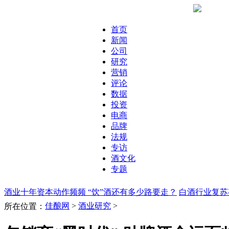
首页
新闻
公司
研究
营销
评论
数据
投资
电商
品牌
法规
专访
酒文化
专题
酒业十年资本动作频频 “饮”酒还有多少路要走？
白酒行业复苏
佳酿网
>
酒业研究
>
所在位置：
人加拿大排队奢侈抢葡萄酒，看未来葡萄酒形势
消费者观察：
是不是OUT了？
雾霾深重，酿酒生态何去何从？
外来品牌如