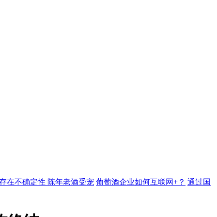
存在不确定性 陈年老酒受宠
葡萄酒企业如何互联网+？
通过国
葡萄酒行业万人调查报告摘要-区域篇
宠物店主都能卖酒，我们
何在鲁酒板块茁壮地成长
央视权威数据新鲜出炉，揭开白酒新商