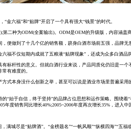
线，“金六福”和“贴牌”开启了一个具有强大“钱景”的时代。
);第二种为ODM(全案输出)。ODM是OEM的升级版，内容涵
，便做到了十几个亿的销售额，跻身白酒市场前五强，品牌无形价
金六福不仅短期内成就了五粮液“贴牌现象”，还成为众多白酒品
具有标杆性的意义。但就白酒行业来说，产品同质化仍旧是一个
非常有难度的。
产方式本身没什么创新之举，甚至可以说是酒业市场里普遍采用
的“始于自信，终于坚持”的品牌占位思想和运作策略。围绕着“
5年度销售同比增长40%;2005~2006年度再次增长35%，进
，满城尽是“贴牌酒”。“金榜题名”“一帆风顺”“纵横四海”“五