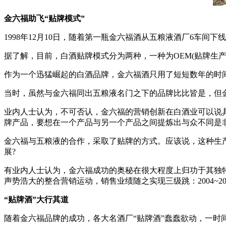
金六福助飞“贴牌模式”
1998年12月10日，随着第一瓶金六福酒从五粮液酒厂6车间下
据了解，目前，白酒贴牌模式分为两种，一种为OEM(贴牌生产
作为一个迅猛崛起的白酒品牌，金六福酒只用了短短数年的时间
当时，虽然与金六福同出五粮液名门之下的品牌比比皆是，但
业内人士认为，不可否认，金六福的营销创新在白酒业可以说
牌产品，要想在一个产品与另一个产品之间提炼出与众不同是
金六福与五粮液的合作，采取了贴牌的方式。应该说，这种生
展?
有业内人士认为，金六福成功的奥秘在很大程度上归功于其独特
声势浩大的整合营销运动，销售业绩随之实现三级跳：2004~200
“贴牌酒”大行其道
随着金六福品牌的成功，各大名酒厂“贴牌酒”蠢蠢欲动，一时间