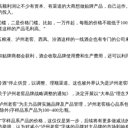
高额利润让不少有资本、有渠道的大商想做贴牌产品，自己运作
的投入。
槛，二是价格门槛。比如，一万件起，每瓶的价格不能低于100
竟这样的产品毛利高。”
、五粮液、泸州老窖、西凤、汾酒这样的一线酒企也有专门的公司
和贴牌商都会获利，酒企收取品牌使用费和生产费用，还可以利用
龄酒”停止供货，以调整、理顺渠道。这也被外界认为是泸州老窖
《关于泸州老窖品牌战略调整的通知》，决定开展以“大单品”理念
“泸州老窖”为主力品牌实施品牌及产品管理，泸州老窖核心品系包
)字样品系产品为100~400元/瓶。
窖”字样品系产品的价格，这仅仅是第一步，后续将有更多做减法
举措，认为对减小“泸州老窖”字体的品牌对主品牌的市场影响