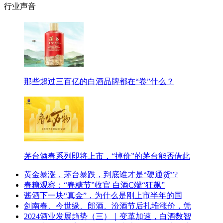
行业声音
那些超过三百亿的白酒品牌都在“卷”什么？
茅台酒春系列即将上市，“掉价”的茅台能否借此
黄金暴涨，茅台暴跌，到底谁才是“硬通货”?
春糖观察：“春糖节”收官 白酒C端“狂飙”
酱酒下一块“真金”，为什么是刚上市半年的国
剑南春、今世缘、郎酒、汾酒节后扎堆涨价，凭
2024酒业发展趋势（三）｜变革加速，白酒数智