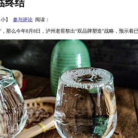
临终结
概况
2014年中国酒业协会啤酒分会工作报告
【
小
】
参与评论
阅读：
式”，那么今年8月8日，泸州老窖祭出“双品牌塑造”战略，预示着