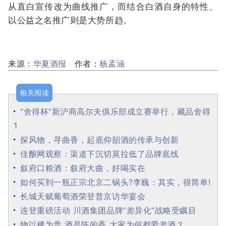
从直白宣传改为曲线推广，而结合白酒自身的特性、
以公益之名推广则是大势所趋。
来源：
华夏酒报
作者：
杨孟涵
相关阅读
“舍得杯”新沪商高尔夫俱乐部成立赛举行，藏品舍得
1
探风物，寻曲香，起底仰韶酒的传承与创新
佳酿网观察：渠道下沉切莫拉低了品牌底线
叙府口粮酒：叙府大曲，好喝实在
如何买到一瓶正宗北京二锅头?李巍：其实，很简单!
长城天赋葡萄酒荣登普京访华宴会
连登重磅活动 川酒集团品牌“差异化”战略受瞩目
物以稀为贵 酒是陈的香 大家为何都爱老酒？