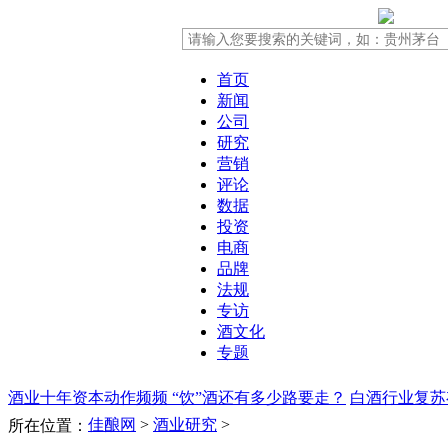
首页
新闻
公司
研究
营销
评论
数据
投资
电商
品牌
法规
专访
酒文化
专题
酒业十年资本动作频频 “饮”酒还有多少路要走？
白酒行业复苏
佳酿网
>
酒业研究
>
所在位置：
人加拿大排队奢侈抢葡萄酒，看未来葡萄酒形势
消费者观察：