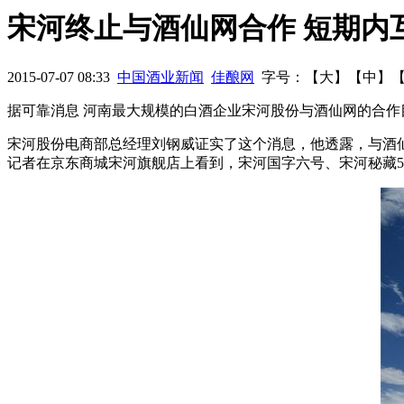
是不是OUT了？
雾霾深重，酿酒生态何去何从？
外来品牌如
宋河终止与酒仙网合作 短期内
机
中酒协葡萄酒五年工作报告
2008年-2014年我国啤酒业发展
2015-07-07 08:33
中国酒业新闻
佳酿网
字号：【
大
】【
中
】
据可靠消息 河南最大规模的白酒企业宋河股份与酒仙网的合作
宋河股份电商部总经理刘钢威证实了这个消息，他透露，与酒
记者在京东商城宋河旗舰店上看到，宋河国字六号、宋河秘藏5