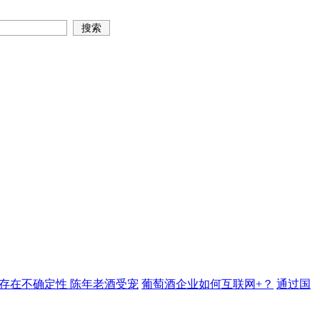
存在不确定性 陈年老酒受宠
葡萄酒企业如何互联网+？
通过国
葡萄酒行业万人调查报告摘要-区域篇
宠物店主都能卖酒，我们