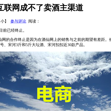
何在鲁酒板块茁壮地成长
央视权威数据新鲜出炉，揭开白酒新商
互联网成不了卖酒主渠道
概况
2014年中国酒业协会啤酒分会工作报告
【
小
】
参与评论
阅读：
目前已经终止。
仙网的合作终止是因为在酒仙网上的销售与之前的期望有差距。
号、宋河3斤和5斤大坛酒、宋河扣扣近30款产品。