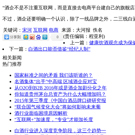
“酒企不是不注重互联网，而是直接去电商平台建自己的旗舰店
不过，酒企还要明确一个认识，除了一线品牌之外，二三线白
关键词：
宋河
互联网
电商
来源：大河报 佚名
(责任编辑：程亚利)
0
上一篇：
健康饮酒观念成为保
下一篇：
白酒出口能否借鉴“经纪人制”
相关新闻
热门推荐
国家标准之间的矛盾 我们该听谁的？
名酒集体“出手”中高端 区域酒企应对宝
从O2O到B2B 2016年或是酒企加剧分化之年
你知道贵州茅台总资产为什么大幅增加吗？
2015年第三季度《中国白酒品牌口碑研究报
“联合国气候变化大会”将如何影响未来葡
酒行业面临困境原因解析
“互联网+”加速度，“专业”才能加长度
白酒行业进入深度竞争阶段，这三个趋势一