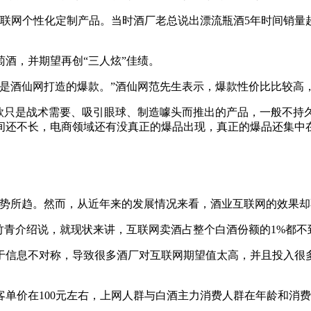
款互联网个性化定制产品。当时酒厂老总说出漂流瓶酒5年时间销
酒，并期望再创“三人炫”佳绩。
些是酒仙网打造的爆款。”酒仙网范先生表示，爆款性价比比较高
爆款只是战术需要、吸引眼球、制造噱头而推出的产品，一般不持
间还不长，电商领域还有没真正的爆品出现，真正的爆品还集中
大势所趋。然而，从近年来的发展情况来看，酒业互联网的效果却不
竹青介绍说，就现状来讲，互联网卖酒占整个白酒份额的1%都
于信息不对称，导致很多酒厂对互联网期望值太高，并且投入很
单价在100元左右，上网人群与白酒主力消费人群在年龄和消