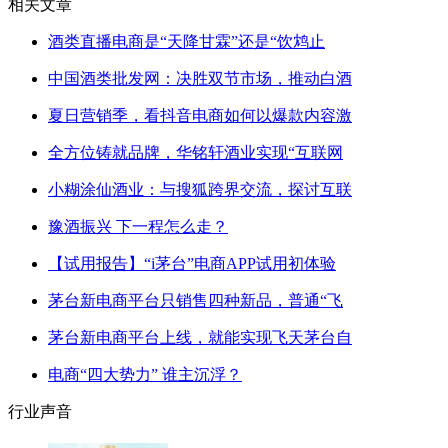
相关文章
酒类直播电商是“天降甘霖”还是“饮鸩止
中国酒类批发网：决胜双节市场，推动白酒
夏日营销季，看抖音电商如何以爆款内容激
全方位铸就品牌，华铭轩酒业实现“互联网
小糊涂仙酒业：与搜狐跨界交流，探讨互联
豫酒振兴 下一程怎么走？
【试用报告】“i茅台”电商APP试用初体验
茅台新电商平台只销售四种新品，普通“飞
茅台新电商平台上线，就能实现飞天茅台自
电商“四大势力” 谁主沉浮？
行业声音