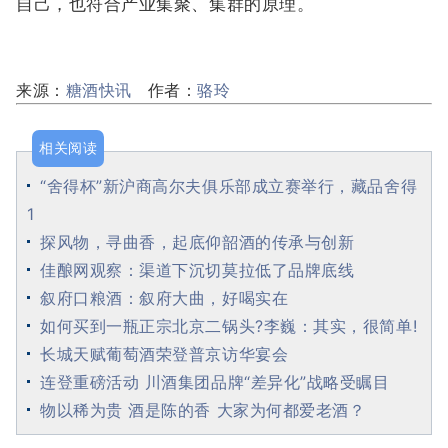
自己，也符合产业集聚、集群的原理。
来源：
糖酒快讯
作者：
骆玲
相关阅读
“舍得杯”新沪商高尔夫俱乐部成立赛举行，藏品舍得
1
探风物，寻曲香，起底仰韶酒的传承与创新
佳酿网观察：渠道下沉切莫拉低了品牌底线
叙府口粮酒：叙府大曲，好喝实在
如何买到一瓶正宗北京二锅头?李巍：其实，很简单!
长城天赋葡萄酒荣登普京访华宴会
连登重磅活动 川酒集团品牌“差异化”战略受瞩目
物以稀为贵 酒是陈的香 大家为何都爱老酒？