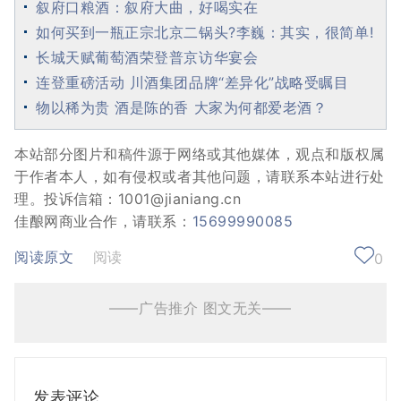
叙府口粮酒：叙府大曲，好喝实在
如何买到一瓶正宗北京二锅头?李巍：其实，很简单!
长城天赋葡萄酒荣登普京访华宴会
连登重磅活动 川酒集团品牌“差异化”战略受瞩目
物以稀为贵 酒是陈的香 大家为何都爱老酒？
本站部分图片和稿件源于网络或其他媒体，观点和版权属
于作者本人，如有侵权或者其他问题，请联系本站进行处
理。投诉信箱：1001@jianiang.cn
佳酿网商业合作，请联系：
15699990085
阅读原文
阅读
0
——广告推介 图文无关——
发表评论