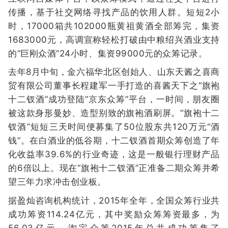
传播，基于社交网络寻找产品的饮用人群。短短2小
时，17000箱共102000瓶黄祖黄酒全部筹完，集资
1683000元，高调宣称轻松打破由中粮绍兴酒业支持
的“巨刚众酒”24小时、集资99000元的众筹记录。
去年8月中旬，金六福华北区创始人、山东天酱之喜商
贸有限公司董事长程建军一手打造的喜酱天下之“旗袍
十二钗酒”成功登陆“京东众筹”平台，一时间，朋友圈
被这款身形曼妙、造型别致的旗袍酒刷屏。“旗袍十二
钗酒”短短三天时间便募集了50位股东共120万元“酒
钱”。在白酒业的低谷期，十二钗酒首期众筹创造了年
化收益率39.6%的行业奇迹，这是一般银行理财产品
的6倍以上。现在“旗袍十二钗酒”正准备二期众筹并希
望三年力求冲击创业板。
据盈灿咨询机构统计，2015年全年，全国众筹行业共
成功筹资114.24亿元，其中奖励众筹筹资最多，为