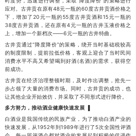
时度势，迅速进行调整，采取“降度降价”的策略进行
应对。古井贡在原有48元一瓶的60度古井贡酒价格之
下，增加了20元一瓶的55度古井贡酒和15元一瓶的
38度古井贡酒，还在原有4元一瓶的古井玉液价格之
上，增加一个新档次——6元一瓶的古井特曲。
古井贡通过“降度降价”的策略，绕开当时基础税较高
的制度限制，提前拉低价格，客观上迎合了当时民间
消费水平不高又希望喝到好酒(名酒)的需求，获得空
前成功。
古井贡在经济治理整顿时期，及时作出调整，抢先一
步占领了大量的消费市场。同时，古井贡的成功，也
让其他企业开始效仿，并采取了不同形式进行降价。
多方努力，推动酒业健康快速发展 ▐
白酒业是我国传统的民族产业，为了推动白酒产业的
快速发展，从1952年到1989年进行了5次全国性评酒
会，每一届评酒会都对酒业的发展起到积极的促进作