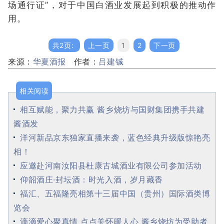
场通行证”，对于中国白酒业发展起到积极的推动作
用。
共2页:
上一页
1
2
下一页
来源：
华夏酒报
作者：
吕建铖
相关阅读
相互赋能，聚力共赢 酱乡烧坊与国财集团携手共建
酱酒发
洋河新品京东独家直播来袭，蓝色经典升级版惊艳亮
相！
应邀赴河南汝阳县杜康古城酒业有限公司参加活动
仰韶酒庄·封坛酒：时光入酒，岁月藏香
福汇、五福隆亮相第十三届中国（贵州）国际酒类博
览会
滴滴爱心聚真情 点点关怀暖人心 酱乡烧坊为受助者