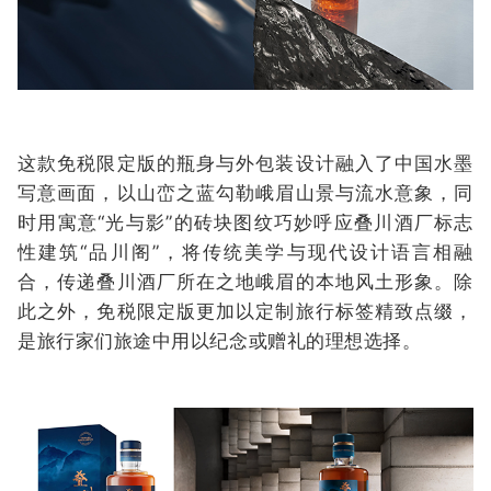
这款免税限定版的瓶身与外包装设计融入了中国水墨
写意画面，以山峦之蓝勾勒峨眉山景与流水意象，同
时用寓意“光与影”的砖块图纹巧妙呼应叠川酒厂标志
性建筑“品川阁”，将传统美学与现代设计语言相融
合，传递叠川酒厂所在之地峨眉的本地风土形象。除
此之外，免税限定版更加以定制旅行标签精致点缀，
是旅行家们旅途中用以纪念或赠礼的理想选择。