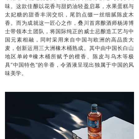
味。这款佳酿以花香与甜奶油轻盈启幕，水果蛋糕与
太妃糖的甜香丰润交织，尾韵点缀一丝细腻陈皮木
香。而为成就这一匠心之作，叠川首席酿酒师杨涛博
士带领本土团队，将国际纯正的威士忌酿造工艺与中
国元素相融，同时采用来自中国与欧洲的高品质大
麦，创新运用三大洲橡木桶熟成。其中由中国长白山
地区单岭®橡木桶所赋予的檀香、陈皮与乌木等极
具“中国特色”的辛香，令酒液呈现出独属于中国的风
味美学。