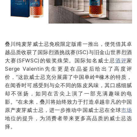
叠川纯麦芽威士忌免税限定版甫一推出，便凭借其卓
越品质收获了国际烈酒挑战赛(ISC)与旧金山世界烈酒
大赛(SFWSC)的银奖殊荣。国际知名威士忌
酒评
家
Serge Valentin先生更是在品鉴后给出了高度评
价，“这款威士忌充分展露了中国单岭®橡木的特质，
在闻香时可感受到与众不同的陈皮风味，其口感细腻
却不张扬，如同在舌尖上演了一部充满趣味的电
影。”在未来，叠川将始终致力于打造卓越非凡的中国
原产麦芽威士忌，进一步推动中国威士忌在全球
市场
地位的提升，为消费者带来更多高品质的威士忌选
择。