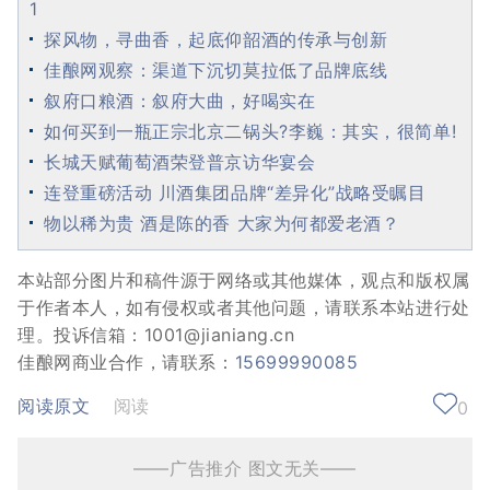
1
探风物，寻曲香，起底仰韶酒的传承与创新
佳酿网观察：渠道下沉切莫拉低了品牌底线
叙府口粮酒：叙府大曲，好喝实在
如何买到一瓶正宗北京二锅头?李巍：其实，很简单!
长城天赋葡萄酒荣登普京访华宴会
连登重磅活动 川酒集团品牌“差异化”战略受瞩目
物以稀为贵 酒是陈的香 大家为何都爱老酒？
本站部分图片和稿件源于网络或其他媒体，观点和版权属
于作者本人，如有侵权或者其他问题，请联系本站进行处
理。投诉信箱：1001@jianiang.cn
佳酿网商业合作，请联系：
15699990085
阅读原文
阅读
0
——广告推介 图文无关——