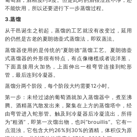
不能饮用，所以还要进行下一步蒸馏过程。
3.蒸馏
从干邑诞生之初起，蒸馏的工艺就没有改变过，延用
的仍然是古老的夏朗德壶式蒸馏法，即双蒸法。
蒸馏器使用的是传统的“夏朗德”蒸馏工艺。夏朗德壶
式蒸馏器的外形很有特点，有点像橄榄或者说洋葱，
下面直接用火加热，上面伸出一根弯管连接到蛇形
管，最后连到冷凝器。
蒸馏分两个阶段，每个阶段大约需要12小时。
第一步：未经过滤的葡萄酒就加入蒸馏器中，煮至沸
腾。酒精蒸汽散发出来，聚集在上方的蒸馏塔中，经
由弯管进入蛇形管。触及到冷凝器后冷凝流出，所得
为“粗酒”，即第一次馏出物，也叫“brouillis”。它有一
点混浊，它包含大约26%到30%的酒精，体积仅为原