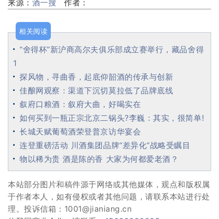
来源：
酒一搜
作者：
相关阅读
“舍得杯”新沪商高尔夫俱乐部成立赛举行，藏品舍得
1
探风物，寻曲香，起底仰韶酒的传承与创新
佳酿网观察：渠道下沉切莫拉低了品牌底线
叙府口粮酒：叙府大曲，好喝实在
如何买到一瓶正宗北京二锅头?李巍：其实，很简单!
长城天赋葡萄酒荣登普京访华宴会
连登重磅活动 川酒集团品牌“差异化”战略受瞩目
物以稀为贵 酒是陈的香 大家为何都爱老酒？
本站部分图片和稿件源于网络或其他媒体，观点和版权属
于作者本人，如有侵权或者其他问题，请联系本站进行处
理。投诉信箱：1001@jianiang.cn