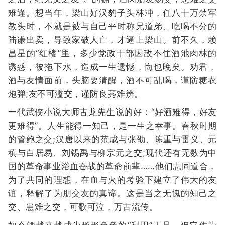
难逢。想当年，梁山好汉豹子头林冲，任八十万禁军
教头时，不就是被与自己平时称兄道弟、吃喝不分的
陆谦出卖，导致家破人亡，才逼上梁山。前不久，赖
昌星的“红楼”里，多少党政干部因敌不住酒池肉林的
诱惑，被拖下水，造成一生遗憾，悔也晚矣。劝君，
酒与友情面前，头脑要清醒，酒不可乱喝，谨防糖衣
炮弹;友不可滥交，谨防良莠难辨。
一代武侠小说大师古龙先生说的好：“好酒难得，好友
更难得”。人生能得一知己，是一生之幸事。春秋时期
的管鲍之交;汉唐以来的范成与张劭、陈重与雷义、元
稹与白居易、刘锡禹与柳宗元之交;现代还有无数为中
国的革命事业浴血奋战的革命前辈……他们志同道合，
为了共同的理想，在血与火的考验下建立了伟大的友
谊，释解了为朋交友的真谛。这是当之无愧的知己之
交、患难之交，可歌可泣，万古流传。