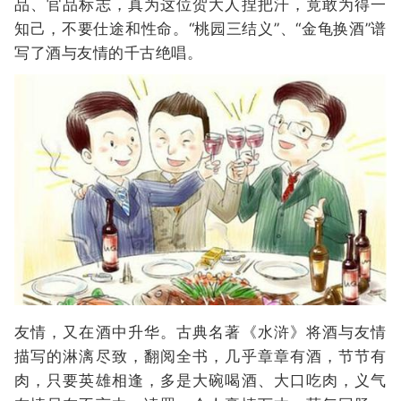
品、官品标志，真为这位贺大人捏把汗，竟敢为得一
知己，不要仕途和性命。“桃园三结义”、“金龟换酒”谱
写了酒与友情的千古绝唱。
友情，又在酒中升华。古典名著《水浒》将酒与友情
描写的淋漓尽致，翻阅全书，几乎章章有酒，节节有
肉，只要英雄相逢，多是大碗喝酒、大口吃肉，义气