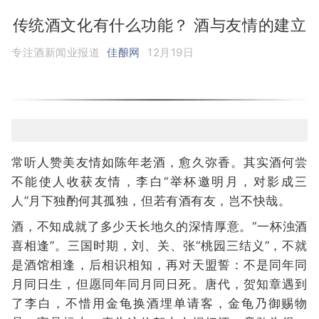
传统酒文化有什么功能？ 酒与友情的建立
专注酒新闻业报道
佳酿网
12月19日
常听人赞美友情如陈年老酒，愈久弥香。其实酒何尝
不能使人收获友情，李白“举杯邀明月，对影成三
人”月下独酌何其孤独，但若有酒有友，岂不快哉。
酒，不知成就了多少天长地久的深情厚意。“一杯浊酒
喜相逢”。三国时期，刘、关、张“桃园三结义”，不就
是酒馆相逢，后相识相知，再对天盟誓：不是同年同
月同日生，但愿同年同月同日死。唐代，贺知章遇到
了李白，不惜用金龟换酒埋单请客，金龟乃御赐物