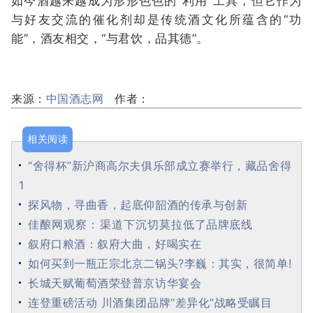
如今酒越来越成为形形色色的“利用”工具，但它作为
与好友交流的催化剂却是传统酒文化所蕴含的“功
能”，酒友相交，“与君饮，品其德”。
来源：
中国酒志网
作者：
相关阅读
“舍得杯”新沪商高尔夫俱乐部成立赛举行，藏品舍得
1
探风物，寻曲香，起底仰韶酒的传承与创新
佳酿网观察：渠道下沉切莫拉低了品牌底线
叙府口粮酒：叙府大曲，好喝实在
如何买到一瓶正宗北京二锅头?李巍：其实，很简单!
长城天赋葡萄酒荣登普京访华宴会
连登重磅活动 川酒集团品牌“差异化”战略受瞩目