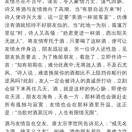
友情尽在不言中。读罢，令人豪情万丈、荡气回肠。
诗又将酒与友情推向了高潮。当“有朋自远方来”时，
诗人便诗兴大发，说一定要“美酒一杯留客宴”，仿佛
没有酒就招待不好朋友似的。当“此地一为别，孤篷万
里征”时，诗人又高颂：“劝君更进一杯酒，西出阳关
无故人”。将友情寄托于酒，只要喝了这杯酒，便可让
友情永伴身边，陪友战征途。另一位诗人还性急，见
朋友执意要走，为了挽留朋友，着急了，立即作诗一
首：“知有前期在，难分此夜中;无将故人酒，不及石尤
风。”诗人说，难道挽留你的酒都比不上阻挡你船行的
逆风吗?此刻，友人一定会被诗人的真诚所打动，立刻
会留下来再住几天。酒，就是这样的热心肠，即便你
在天涯，朋友在海角，天各一方，那杯酒也会驱赶走
所有孤独与寂寞，友情也会在那杯酒里升温。这正
是：“当歌对酒莫沉吟，人生有限情无限”。
酒与友情旨在交友。唐太宗李世民告诉后人：“戒无名
之酒，绝无义之友”。的确，酒肉朋友易交，患难之交