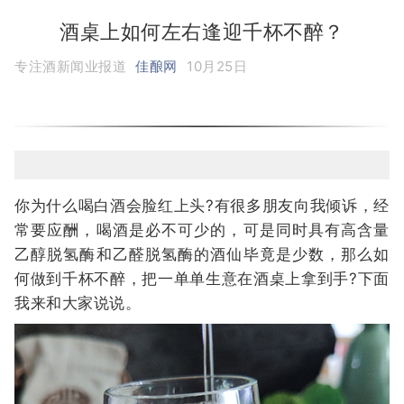
酒桌上如何左右逢迎千杯不醉？
专注酒新闻业报道
佳酿网
10月25日
你为什么喝白酒会脸红上头?有很多朋友向我倾诉，经
常要应酬，喝酒是必不可少的，可是同时具有高含量
乙醇脱氢酶和乙醛脱氢酶的酒仙毕竟是少数，那么如
何做到千杯不醉，把一单单生意在酒桌上拿到手?下面
我来和大家说说。