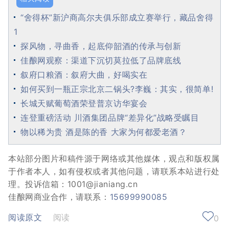
“舍得杯”新沪商高尔夫俱乐部成立赛举行，藏品舍得
1
探风物，寻曲香，起底仰韶酒的传承与创新
佳酿网观察：渠道下沉切莫拉低了品牌底线
叙府口粮酒：叙府大曲，好喝实在
如何买到一瓶正宗北京二锅头?李巍：其实，很简单!
长城天赋葡萄酒荣登普京访华宴会
连登重磅活动 川酒集团品牌“差异化”战略受瞩目
物以稀为贵 酒是陈的香 大家为何都爱老酒？
本站部分图片和稿件源于网络或其他媒体，观点和版权属
于作者本人，如有侵权或者其他问题，请联系本站进行处
理。投诉信箱：1001@jianiang.cn
佳酿网商业合作，请联系：
15699990085
阅读原文
阅读
0