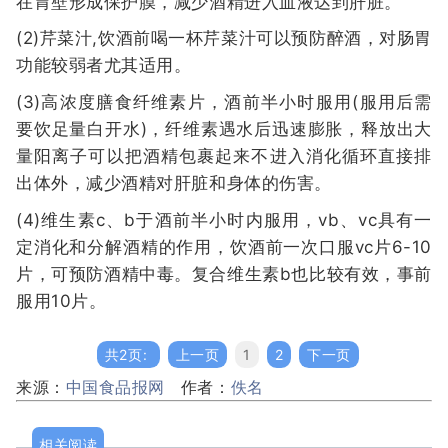
在胃壁形成保护膜，减少酒精进入血液达到肝脏。
(2)芹菜汁,饮酒前喝一杯芹菜汁可以预防醉酒，对肠胃
功能较弱者尤其适用。
(3)高浓度膳食纤维素片，酒前半小时服用(服用后需
要饮足量白开水)，纤维素遇水后迅速膨胀，释放出大
量阳离子可以把酒精包裹起来不进入消化循环直接排
出体外，减少酒精对肝脏和身体的伤害。
(4)维生素c、b于酒前半小时内服用，vb、vc具有一
定消化和分解酒精的作用，饮酒前一次口服vc片6-10
片，可预防酒精中毒。复合维生素b也比较有效，事前
服用10片。
共2页:
上一页
1
2
下一页
来源：
中国食品报网
作者：
佚名
相关阅读