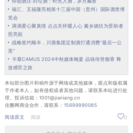
仰韶酒庄·封坛酒：时光入酒，岁月藏香
福汇、五福隆亮相第十三届中国（贵州）国际酒类博
览会
滴滴爱心聚真情 点点关怀暖人心 酱乡烧坊为受助者
照亮前
战略签约顺丰，川酒集团定制酒打通消费“最后一公
里”
卡慕CAMUS 2024中秋媒体晚宴 品味传世馥香 释
放感官之旅
本站部分图片和稿件源于网络或其他媒体，观点和版权属
于作者本人，如有侵权或者其他问题，请联系本站进行处
理。投诉信箱：1001@jianiang.cn
佳酿网商业合作，请联系：
15699990085
阅读原文
阅读
0