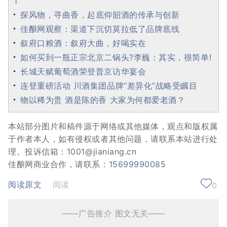
1
探风物，寻曲香，起底仰韶酒的传承与创新
佳酿网观察：渠道下沉切莫拉低了品牌底线
叙府口粮酒：叙府大曲，好喝实在
如何买到一瓶正宗北京二锅头?李巍：其实，很简单!
长城天赋葡萄酒荣登普京访华宴会
连登重磅活动 川酒集团品牌“差异化”战略受瞩目
物以稀为贵 酒是陈的香 大家为何都爱老酒？
本站部分图片和稿件源于网络或其他媒体，观点和版权属
于作者本人，如有侵权或者其他问题，请联系本站进行处
理。投诉信箱：1001@jianiang.cn
佳酿网商业合作，请联系：
15699990085
阅读原文
阅读
0
——广告推介 图文无关——