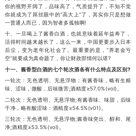
你的视野开阔了，品味高了，气质提升了，不知不觉
你就成为了屌丝眼中的“高大上”了，其实你只是想做
一普通人而已，因为智者多孤独啊!
十、一旦喝上了酱香白酒，也就意味着延年益寿了，
活得时间越来越长了，这么一来，中国更要步入日本
后尘，变为老年化社会了。最重要的是，“养老金亏
空”就要成为真命题了，你让财政部情何以堪?
十一、酱香型白酒的七个轮次酒各有什么特点及区别?
一轮次：无色透明、无悬浮物：有酱香味，略有生粮
味、涩味，微酸，后味微苦;酒精度≥57.0%(voI)。
二轮次：无色透明、无悬浮物;有酱香味、味甜，后味
干净，略有酸涩味：酒精度≥54.5%(v01)。
三轮次：无色透明、无悬浮物;酱香味突出、醇和、尾
净;酒精度≥53.5%(voI)。