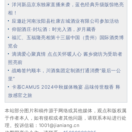
洋河新品京东独家直播来袭，蓝色经典升级版惊艳亮
相！
应邀赴河南汝阳县杜康古城酒业有限公司参加活动
仰韶酒庄·封坛酒：时光入酒，岁月藏香
福汇、五福隆亮相第十三届中国（贵州）国际酒类博
览会
滴滴爱心聚真情 点点关怀暖人心 酱乡烧坊为受助者
照亮前
战略签约顺丰，川酒集团定制酒打通消费“最后一公
里”
卡慕CAMUS 2024中秋媒体晚宴 品味传世馥香 释
放感官之旅
本站部分图片和稿件源于网络或其他媒体，观点和版权属
于作者本人，如有侵权或者其他问题，请联系本站进行处
理。投诉信箱：1001@jianiang.cn