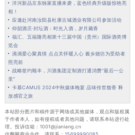
洋河新品京东独家直播来袭，蓝色经典升级版惊艳亮
相！
应邀赴河南汝阳县杜康古城酒业有限公司参加活动
仰韶酒庄·封坛酒：时光入酒，岁月藏香
福汇、五福隆亮相第十三届中国（贵州）国际酒类博
览会
滴滴爱心聚真情 点点关怀暖人心 酱乡烧坊为受助者
照亮前
战略签约顺丰，川酒集团定制酒打通消费“最后一公
里”
卡慕CAMUS 2024中秋媒体晚宴 品味传世馥香 释
放感官之旅
本站部分图片和稿件源于网络或其他媒体，观点和版权属
于作者本人，如有侵权或者其他问题，请联系本站进行处
理。投诉信箱：1001@jianiang.cn
佳酿网商业合作，请联系：
15699990085