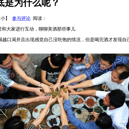
底是为什么呢？
酒消费的5大误区
冰酒 葡萄酒界的珍品！
白酒度数分类
【
小
】
参与评论
阅读：
时和大家进行互动，聊聊美酒那些事儿
喝越口渴并且出现感觉自己没吃饱的情况，但是喝完酒才发现自