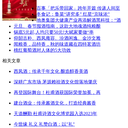
百事「把乐带回家」跨年开篇 传递人间至
冬食记：鲁菜“讲究多” 红星“京味浓”
地奥集团大健康产业再添解酒黑科技：“酒
元旦、春节囤酒指南，这款大地魂酒纯粮酿
锅底5元起,人均只要50元!大斌家要做“串
仰韶古朴、西凤雍容、汾酒闲逸、金沙文雅
闻粮香，品特香，秋的味道藏在四特茗酒坊
桃红葡萄酒对人体的5大功效
相关文章
西凤酒：传承千年文化 酿造醇香美酒
深耕广东市场 茅源赖祖酒文化馆落地肇庆
再登国际舞台！杜甫酒获国际荣誉加冕，再
建台酒业：传承酱酒文化，打造经典酱香
天道酬勤 杜甫诗酒文化博览园入选2023年
今世缘 礼义 礼赞白酒：以"礼"