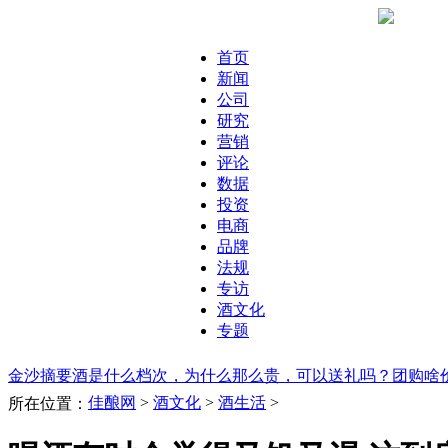
首页
新闻
公司
研究
营销
评论
数据
投资
电商
品牌
法规
专访
酒文化
专题
金沙摘要酒是什么档次，为什么那么贵，可以送礼吗？团购啥
佳酿网
>
酒文化
>
酒生活
>
所在位置：
些你不能错过的美酒！
茅台、五粮液等白酒商标，不懂都不好
诺贝尔奖颁奖典礼宴会上 屠呦呦喝了什么酒？
饮酒御寒寒更寒