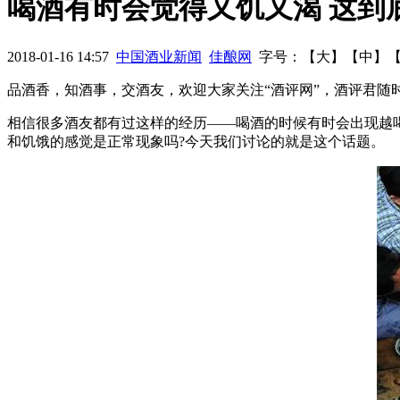
喝酒有时会觉得又饥又渴 这到
乐！
喝啤酒VS喝白酒，哪个更不伤身体？
CNN解析国人葡萄
2018-01-16 14:57
中国酒业新闻
佳酿网
字号：【
大
】【
中
】
品酒香，知酒事，交酒友，欢迎大家关注“酒评网”，酒评君随
相信很多酒友都有过这样的经历——喝酒的时候有时会出现越
和饥饿的感觉是正常现象吗?今天我们讨论的就是这个话题。