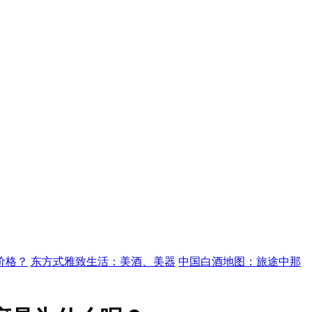
价格？
东方式雅致生活：美酒、美器
中国白酒地图：旅途中那
意思说自己卖酒！
适度喝酒可以有效降低关节炎发病率
2015年
？还是先热后寒？听听中国科协怎么说
为什么说酒后不能喝可