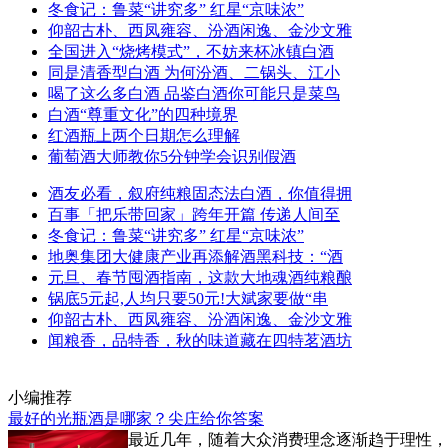
冬食记：鲁菜“讲究多” 红星“京味浓”
仰韶古朴、西凤雍容、汾酒闲逸、金沙文雅
全国进入“烧烤模式”，不妨来杯冰镇白酒
同是清香型白酒 为何汾酒、二锅头、江小
喝了这么多白酒 品鉴白酒你可能只是菜鸟
白酒“尊重文化”的四种境界
红酒瓶上两个日期怎么理解
葡萄酒大师教你5分钟学会识别假酒
酒友必看，叙府纯粮固态法白酒，你值得拥
百事「把乐带回家」跨年开篇 传递人间至
冬食记：鲁菜“讲究多” 红星“京味浓”
地奥集团大健康产业再添解酒黑科技：“酒
元旦、春节囤酒指南，这款大地魂酒纯粮酿
锅底5元起,人均只要50元!大斌家要做“串
仰韶古朴、西凤雍容、汾酒闲逸、金沙文雅
闻粮香，品特香，秋的味道藏在四特茗酒坊
小编推荐
最好的光瓶酒是哪家？尖庄给你答案
最近几年，随着大众消费理念逐渐趋于理性，