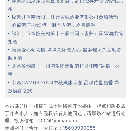
洋河新品京东独家直播来袭，蓝色经典升级版惊艳亮
相！
应邀赴河南汝阳县杜康古城酒业有限公司参加活动
仰韶酒庄·封坛酒：时光入酒，岁月藏香
福汇、五福隆亮相第十三届中国（贵州）国际酒类博
览会
滴滴爱心聚真情 点点关怀暖人心 酱乡烧坊为受助者
照亮前
战略签约顺丰，川酒集团定制酒打通消费“最后一公
里”
卡慕CAMUS 2024中秋媒体晚宴 品味传世馥香 释
放感官之旅
本站部分图片和稿件源于网络或其他媒体，观点和版权属
于作者本人，如有侵权或者其他问题，请联系本站进行处
理。投诉信箱：1001@jianiang.cn
佳酿网商业合作，请联系：
15699990085