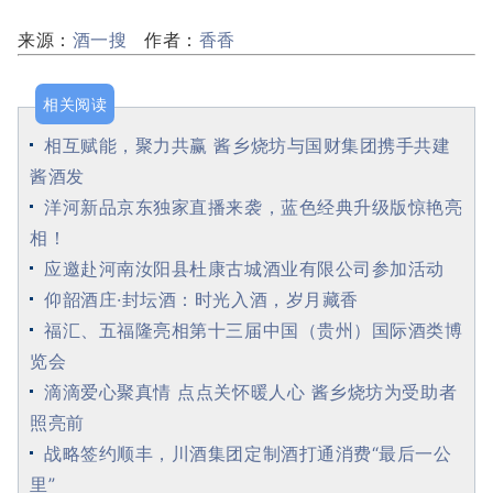
来源：
酒一搜
作者：
香香
相关阅读
相互赋能，聚力共赢 酱乡烧坊与国财集团携手共建
酱酒发
洋河新品京东独家直播来袭，蓝色经典升级版惊艳亮
相！
应邀赴河南汝阳县杜康古城酒业有限公司参加活动
仰韶酒庄·封坛酒：时光入酒，岁月藏香
福汇、五福隆亮相第十三届中国（贵州）国际酒类博
览会
滴滴爱心聚真情 点点关怀暖人心 酱乡烧坊为受助者
照亮前
战略签约顺丰，川酒集团定制酒打通消费“最后一公
里”