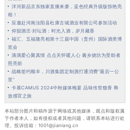
洋河新品京东独家直播来袭，蓝色经典升级版惊艳亮
相！
应邀赴河南汝阳县杜康古城酒业有限公司参加活动
仰韶酒庄·封坛酒：时光入酒，岁月藏香
福汇、五福隆亮相第十三届中国（贵州）国际酒类博
览会
滴滴爱心聚真情 点点关怀暖人心 酱乡烧坊为受助者
照亮前
战略签约顺丰，川酒集团定制酒打通消费“最后一公
里”
卡慕CAMUS 2024中秋媒体晚宴 品味传世馥香 释
放感官之旅
本站部分图片和稿件源于网络或其他媒体，观点和版权属
于作者本人，如有侵权或者其他问题，请联系本站进行处
理。投诉信箱：1001@jianiang.cn