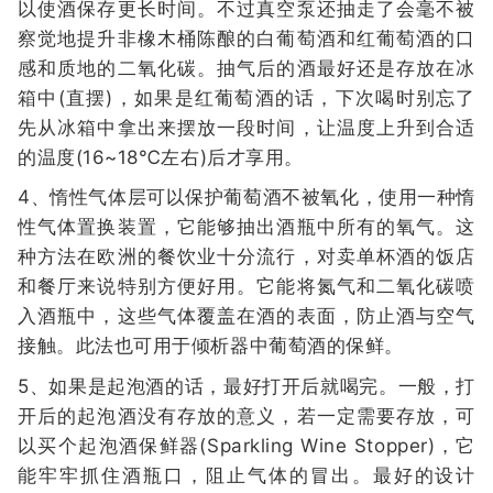
以使酒保存更长时间。不过真空泵还抽走了会毫不被
察觉地提升非橡木桶陈酿的白葡萄酒和红葡萄酒的口
感和质地的二氧化碳。抽气后的酒最好还是存放在冰
箱中(直摆)，如果是红葡萄酒的话，下次喝时别忘了
先从冰箱中拿出来摆放一段时间，让温度上升到合适
的温度(16~18℃左右)后才享用。
4、惰性气体层可以保护葡萄酒不被氧化，使用一种惰
性气体置换装置，它能够抽出酒瓶中所有的氧气。这
种方法在欧洲的餐饮业十分流行，对卖单杯酒的饭店
和餐厅来说特别方便好用。它能将氮气和二氧化碳喷
入酒瓶中，这些气体覆盖在酒的表面，防止酒与空气
接触。此法也可用于倾析器中葡萄酒的保鲜。
5、如果是起泡酒的话，最好打开后就喝完。一般，打
开后的起泡酒没有存放的意义，若一定需要存放，可
以买个起泡酒保鲜器(Sparkling Wine Stopper)，它
能牢牢抓住酒瓶口，阻止气体的冒出。最好的设计