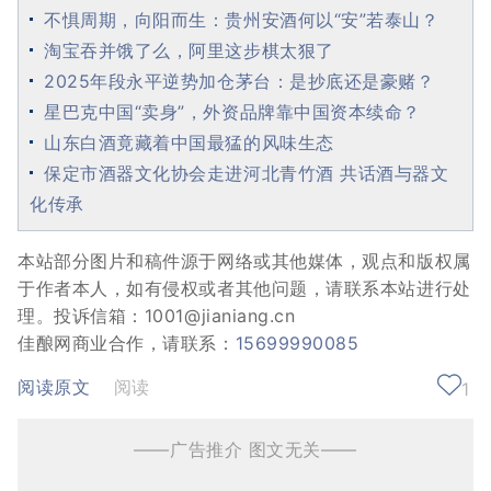
不惧周期，向阳而生：贵州安酒何以“安”若泰山？
淘宝吞并饿了么，阿里这步棋太狠了
2025年段永平逆势加仓茅台：是抄底还是豪赌？
星巴克中国“卖身”，外资品牌靠中国资本续命？
山东白酒竟藏着中国最猛的风味生态
保定市酒器文化协会走进河北青竹酒 共话酒与器文
化传承
本站部分图片和稿件源于网络或其他媒体，观点和版权属
于作者本人，如有侵权或者其他问题，请联系本站进行处
理。投诉信箱：1001@jianiang.cn
佳酿网商业合作，请联系：
15699990085
阅读原文
阅读
1
——广告推介 图文无关——