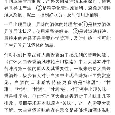
车间卫生管理制度，严格灭菌及清洁卫生操作，避免
异嗅异味产生。②是科学化管理原辅料，避免原辅料
混入杂质、泥土，控制好水分，及时使用原辅料。
一旦出现异嗅、异味的酒体的处理方法①是根据酒体
异嗅异味状况，使用稀释法解决。②是过滤法解决。
最根本的途径还是需要科学管理，及时杜绝一切可能
产生异嗅异味酒体的隐患。
针对我们日常品评大曲酱香酒中感觉到的苦味问题，
《仁怀大曲酱香酒风味轮应用指南》中五大基本味中
苦味占第三位的原因及其重要性。一般来说除大曲酱
香酒外，极少有人对于白酒中出现苦味持正面赞赏意
见。白酒的口味感官特征更多的是“绵甜”、“甘
甜”、“甜润”、“甘润”、“甘冽”等，对于酒中出现苦味一
般是排斥的。但仁怀产区大曲酱香酒对于苦味非凡不
排斥，反而要求基本味应有“苦味”，这一点需要大家
了解。大曲酱酒苦味的存在意义是能够增加酒体滋味