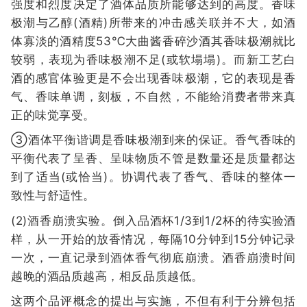
强度和烈度决定了酒体品质所能够达到的高度。香味
极潮与乙醇(酒精)所带来的冲击感关联并不大，如酒
体寡淡的酒精度53℃大曲酱香碎沙酒其香味极潮就比
较弱，表现为香味极潮不足(或软塌塌)。而新工艺白
酒的感官体验更是不会出现香味极潮，它的表现是香
气、香味单调，刻板，不自然，不能给消费者带来真
正的味觉享受。
③酒体平衡谐调是香味极潮到来的保证。香气香味的
平衡代表了呈香、呈味物质不管是数量还是质量都达
到了适当(或恰当)。协调代表了香气、香味的整体一
致性与舒适性。
(2)酒香崩溃实验。倒入品酒杯1/3到1/2杯的待实验酒
样，从一开始的放香情况，每隔10分钟到15分钟记录
一次，一直记录到酒体香气彻底崩溃。酒香崩溃时间
越晚的酒品质越高，相反品质越低。
这两个品评概念的提出与实施，不但有利于分辨包括