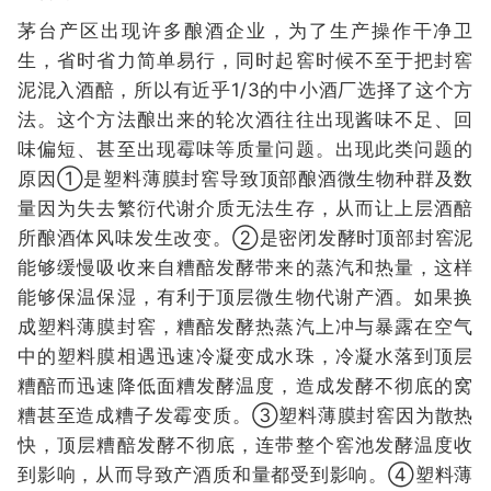
茅台产区出现许多酿酒企业，为了生产操作干净卫
生，省时省力简单易行，同时起窖时候不至于把封窖
泥混入酒醅，所以有近乎1/3的中小酒厂选择了这个方
法。这个方法酿出来的轮次酒往往出现酱味不足、回
味偏短、甚至出现霉味等质量问题。出现此类问题的
原因①是塑料薄膜封窖导致顶部酿酒微生物种群及数
量因为失去繁衍代谢介质无法生存，从而让上层酒醅
所酿酒体风味发生改变。②是密闭发酵时顶部封窖泥
能够缓慢吸收来自糟醅发酵带来的蒸汽和热量，这样
能够保温保湿，有利于顶层微生物代谢产酒。如果换
成塑料薄膜封窖，糟醅发酵热蒸汽上冲与暴露在空气
中的塑料膜相遇迅速冷凝变成水珠，冷凝水落到顶层
糟醅而迅速降低面糟发酵温度，造成发酵不彻底的窝
糟甚至造成糟子发霉变质。③塑料薄膜封窖因为散热
快，顶层糟醅发酵不彻底，连带整个窖池发酵温度收
到影响，从而导致产酒质和量都受到影响。④塑料薄