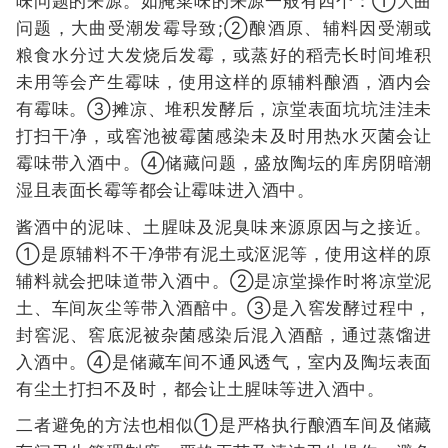
味问题的来源。如腌菜味的来源一般有四个：①大曲
问题，大曲受潮发霉导致;②酿酒原、辅料因受潮或
粮食水分过大发烧后发霉，或蒸好的稻壳长时间堆积
未用等会产生霉味，使用这样的原辅料酿酒，酒内会
有霉味。③摊凉、堆积发酵后，凉堂表面坑坑洼洼未
打扫干净，或窖池被霉菌感染未及时用热水灭菌会让
霉味带入酒中。④储藏问题，盛放陶坛的库房阴暗潮
湿且表面长霉等都会让霉味进入酒中。
酱酒中的泥味、土腥味及泥臭味来源原因与之接近。
①是原辅料不干净带有泥土或沤泥等，使用这样的原
辅料就会把味道带入酒中。②是凉堂操作时将凉堂泥
土、车间灰尘等带入酒醅中。③是入窖发酵过程中，
封窖泥、窖底泥被杂菌感染后混入酒醅，通过蒸馏进
入酒中。④是储藏车间不通风透气，室内及陶坛表面
有尘土打扫不及时，都会让土腥味等进入酒中。
二者避免的方法也相似①是严格执行酿酒车间及储藏