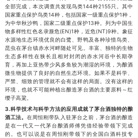
全部完成，本次调查共发现鸟类144种2155只。其中
国家重点保护鸟类14种，包括国家一级重点保护1种，
为中华秋沙鸭，国家二级重点保护13种。列为中国生
物多样性红色名录濒危(EN)1种，近危(NT)9种。象征
水源地生态环境优良的白鹭、野鸭及各种珍惜鸟类、
昆虫在茅台镇赤水河畔随处可见。丰富、独特的生物
生态多样性在狭长且相对封闭的赤水河谷中长期孕
育，再加上亚热带少风多鱼较为潮湿的环境，为酿酒
微生物提供了良好的自然生态环境。如果不是科学、
严禁、细致的管理就不会有这样的局面。没有这样的
环境，也就不可能种植出酿造茅台酒的主要原料～红
缨子高粱。
3.科学技术与科学方法的应用成就了茅台酒独特的酿
酒工法。
在周恒刚带队入驻茅台之前，茅台酒的酿造
是在一代又一代茅台酿酒师傅凭借经验带领下完成
的。也可以说是在周恒刚带领下的全国白酒科技专