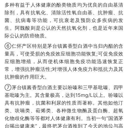
多种有益于人体健康的酚类物质均为优良的自由基清
除剂，具有抗氧化、清除活性氧自由基、抗肿瘤、抗
菌、抗病毒等功能，可抗衰老及预防众多疾病的发
生。阿魏酸则是公认的天然抗氧化剂，也是近年来国
际公认的防癌物质。
⑥仁怀产区特别是茅台镇酱香型白酒中当归内酯的含
量高，可使受损的免疫效应细胞功能恢复;可促免疫效
应细胞增殖，从而使机体细胞免疫功能迅速恢复正
常，增强抗肿瘤活性;对增强人体免疫力和抵抗力及其
抗肿瘤的作用巨大。
⑦茅台镇酱香型白酒主要以吩嗪和三甲基吡嗪、四甲
基吡嗪为主。其含量极高，达到15mg/L以上。吩嗪以
具有抗肿瘤，抗菌和利尿的性质而著称。其他如他汀
类、呋喃类、萜烯类、各种微生物酶及蛋白酶、超氧
化物歧化酶等等都对人体健康有利。当初一句“国酒茅
台喝出健康来”，最终把茅台酒推到了今天的地位与高