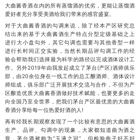
大曲酱香酒在内的所有蒸馏酒的优劣，更能让蒸馏酒
爱好者充分享受美酒给我们带来的感官盛宴。
对于大曲酱香酒的勾调来说，除了经本产区研究总
结出来的基于大曲酱酒生产特点分型定级基础之上
进行大小盘勾外，其它勾调也需要与其他香型一样
进行长时间正交实验，当然长期品评勾调工作的经
验会帮助我们选择最为科学的路径以完成酒体设计工
作。另外2019年由我发起成立了茅台(产区)酒师俱乐
部，由20余位身在一线工作的总工酿酒师、酒体设计
师组成，俱乐部广泛开展技术交流与合作，不但为产
区酿造优质大曲酱香酒做好技术赋能，也要更多的走
向全国乃至全世界，把我们茅台产区最优质的大曲酱
香酒分享给每一位热爱好酒的人!
再有经我长期观察发现了一个比较有意思的大曲酱酒
生产、品评、勾调中的现象，大家都知道曲为酒之
骨，茅台酒被称为“玉液之冠”，但检验曲子好不好