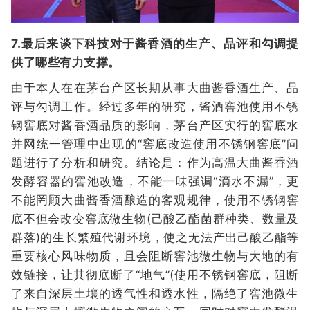
7.最后来谈下科技对于酱香酒的生产、品评和勾调提
供了哪些有力支撑。
由于本人在在茅台产区长期从事大曲酱香酒生产、品
评与勾调工作。经过多年的研究，酱酒窖池使用不锈
钢窖底对酱香酒品质的影响，茅台产区实行的窖底水
并网统一管理中出现的“窖底改造使用不锈钢窖底”问
题进行了分析和研究。结论是：作为高温大曲酱香酒
发酵容器的窖池改造，不能一味强调“滴水不漏”，更
不能罔顾大曲酱香酒酿造的客观规律，使用不锈钢窖
底不但会改变窖底微生物(己酸乙酯菌群种类、数量及
群落)的生长繁殖代谢环境，使之无法产出己酸乙酯等
重要核心风味物质，且会阻断窖池微生物与大地的有
效链接，让其彻底断了“地气”(使用不锈钢窖底，阻断
了来自深层土壤的透气性和透水性，隔绝了窖池微生