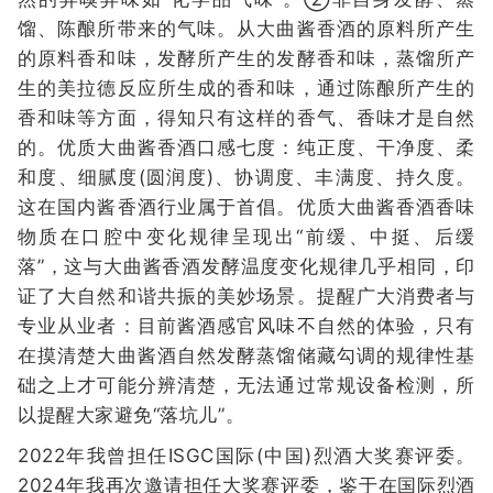
馏、陈酿所带来的气味。从大曲酱香酒的原料所产生
的原料香和味，发酵所产生的发酵香和味，蒸馏所产
生的美拉德反应所生成的香和味，通过陈酿所产生的
香和味等方面，得知只有这样的香气、香味才是自然
的。优质大曲酱香酒口感七度：纯正度、干净度、柔
和度、细腻度(圆润度)、协调度、丰满度、持久度。
这在国内酱香酒行业属于首倡。优质大曲酱香酒香味
物质在口腔中变化规律呈现出“前缓、中挺、后缓
落”，这与大曲酱香酒发酵温度变化规律几乎相同，印
证了大自然和谐共振的美妙场景。提醒广大消费者与
专业从业者：目前酱酒感官风味不自然的体验，只有
在摸清楚大曲酱酒自然发酵蒸馏储藏勾调的规律性基
础之上才可能分辨清楚，无法通过常规设备检测，所
以提醒大家避免“落坑儿”。
2022年我曾担任ISGC国际(中国)烈酒大奖赛评委。
2024年我再次邀请担任大奖赛评委，鉴于在国际烈酒