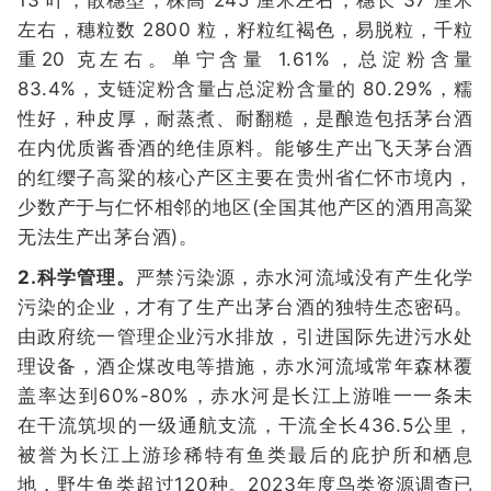
13 叶，散穗型，株高 245 厘米左右，穗长 37 厘米
左右，穗粒数 2800 粒，籽粒红褐色，易脱粒，千粒
重20 克左右。单宁含量 1.61%，总淀粉含量
83.4%，支链淀粉含量占总淀粉含量的 80.29%，糯
性好，种皮厚，耐蒸煮、耐翻糙，是酿造包括茅台酒
在内优质酱香酒的绝佳原料。能够生产出飞天茅台酒
的红缨子高粱的核心产区主要在贵州省仁怀市境内，
少数产于与仁怀相邻的地区(全国其他产区的酒用高粱
无法生产出茅台酒)。
2.科学管理。
严禁污染源，赤水河流域没有产生化学
污染的企业，才有了生产出茅台酒的独特生态密码。
由政府统一管理企业污水排放，引进国际先进污水处
理设备，酒企煤改电等措施，赤水河流域常年森林覆
盖率达到60%-80%，赤水河是长江上游唯一一条未
在干流筑坝的一级通航支流，干流全长436.5公里，
被誉为长江上游珍稀特有鱼类最后的庇护所和栖息
地，野生鱼类超过120种。2023年度鸟类资源调查已