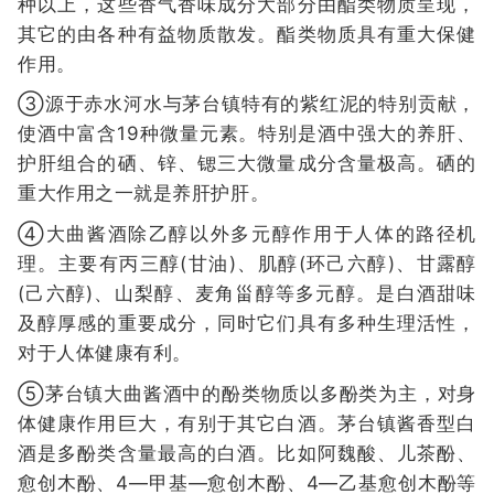
种以上，这些香气香味成分大部分由酯类物质呈现，
其它的由各种有益物质散发。酯类物质具有重大保健
作用。
③源于赤水河水与茅台镇特有的紫红泥的特别贡献，
使酒中富含19种微量元素。特别是酒中强大的养肝、
护肝组合的硒、锌、锶三大微量成分含量极高。硒的
重大作用之一就是养肝护肝。
④大曲酱酒除乙醇以外多元醇作用于人体的路径机
理。主要有丙三醇(甘油)、肌醇(环己六醇)、甘露醇
(己六醇)、山梨醇、麦角甾醇等多元醇。是白酒甜味
及醇厚感的重要成分，同时它们具有多种生理活性，
对于人体健康有利。
⑤茅台镇大曲酱酒中的酚类物质以多酚类为主，对身
体健康作用巨大，有别于其它白酒。茅台镇酱香型白
酒是多酚类含量最高的白酒。比如阿魏酸、儿茶酚、
愈创木酚、4—甲基—愈创木酚、4—乙基愈创木酚等