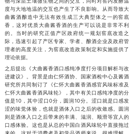
物与深层土壤微生物之间的交互，同时对窖内发酵温
度与大地地温的交互也产生了不良影响。从而导致大
曲酱酒酿造中无法有效生成三大典型体之一的窖底
香，这对优质大曲酱香酒的生产可以说是非常不利
的。当时的研究正值产区政府统一规划窖底改造之
际，迅速引起了产区专家、学者、酿酒企业及政府管
理者的高度关注，为窖底改造政策制定和实施提供了
理论依据。
之后提出《大曲酱香酒口感纯净度打分项目解析与改
进建议》。背景是由仁怀酒协、国家酒检中心及酱酒
研究所共同制订了《仁怀大曲酱香酒感官风味标准及
仁怀大曲酱香酒风味轮》，其中有关口感纯净度的分
值是10，其中涩口0分，圆润10分。涩口就是口感发
涩的味觉体验，也就是酒体入口之后的收敛感。圆润
则是酒体入口之后带来的丰满、滋润、顺滑等宜人的
口感体验。这也是从总的中国白酒风味轮中直接拖过
来的。这对于消费者及初学品酒师来说，很难理解。