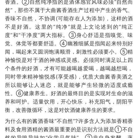
香酒。②自然纯净指的是酒体感官风味必须“自然而
然”，那些不属于大曲酱香酒生产过程中产生的香气、
香味不自然，不协调(可能存在人为添加)，这样的酒
不是好酒。这里的“纯净”就是上文论述到的“纯正
度”和“干净度”两大指标。③身心舒适是指嗅觉、味
觉、体觉等都要舒适。④幽雅细腻是指闻起来特别好
闻，喝起来又圆润饱满顺滑，刺激性必须要小。⑤精
神愉悦是对于酒的神感或灵感。必须同时满足以上四
个条件的好酒，才有可能越喝越爱喝，越喝越想喝，
同时带来精神愉悦感(享受感)，优质大曲酱香美酒之
所以能够让人迷恋，就是能够产生轻微的适度成瘾
性。⑥健康养生。好酒的最终目的是实现对生命的滋
养和呵护。适量饮用，开心快乐，补充阳气，阴阳平
衡，改善微循环，这是对饮酒健康养生的要求。
为什么有的酱酒香味“不自然”?许多含人为添加香精香
料及食用酒精的酱酒最重要的是识别方法就是①不自
然的异嗅异味如“化学品气味”。②非自身发酵、蒸