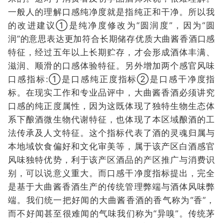
一般人的理解口感纯净度就是指纯正和干净。所以我
的改进建议①是纯净度修改为“圆润度”，因为“圆
润”的意思表达更加符合长期储存优质大曲酱香酒口感
特征，经过五年以上长期贮存，才会形成酒体丰满、
滋润、顺滑的口感体验特征。另外增加两个感官风味
口感指标:①是口感纯正度指标②是口感干净度指
标。在现实工作和专业品评中，大曲酱香酒必须讲究
口感的纯正度属性，因为这既体现了独特生物生态体
系下酿酒微生物代谢特征，也体现了本区域酿酒的工
法传承及人文特征。这个指标代表了酒的灵魂归属与
本地域饮食偏好和文化审美等，属于该产区白酒感官
风味独特优势，利于该产区酒品的产区推广与消费识
别，可以说意义重大。而口感干净度指标提出，完全
是基于大曲酱香酒生产的传统管理弊端与酒体风味弊
端。我们统一把好闻的大曲酱香酒的香气称为“香”，
而不好闻甚至很难闻的气味我们称为“异嗅”。传统茅