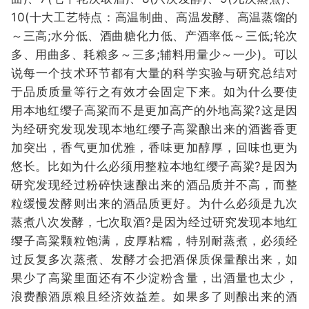
10(十大工艺特点：高温制曲、高温发酵、高温蒸馏的
～三高;水分低、酒曲糖化力低、产酒率低～三低;轮次
多、用曲多、耗粮多～三多;辅料用量少～一少)。可以
说每一个技术环节都有大量的科学实验与研究总结对
于品质质量等行之有效才会固定下来。如为什么要使
用本地红缨子高粱而不是更加高产的外地高粱?这是因
为经研究发现发现本地红缨子高粱酿出来的酒酱香更
加突出，香气更加优雅，香味更加醇厚，回味也更为
悠长。比如为什么必须用整粒本地红缨子高粱?是因为
研究发现经过粉碎快速酿出来的酒品质并不高，而整
粒缓慢发酵则出来的酒品质更好。为什么必须是九次
蒸煮八次发酵，七次取酒?是因为经过研究发现本地红
缨子高粱颗粒饱满，皮厚粘糯，特别耐蒸煮，必须经
过反复多次蒸煮、发酵才会把酒保质保量酿出来，如
果少了高粱里面还有不少淀粉含量，出酒量也太少，
浪费酿酒原粮且经济效益差。如果多了则酿出来的酒