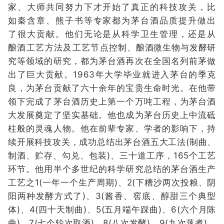
家、大师共同努力下才开始了真正的科技攻关，比
如秦含章、熊子书等专家都为茅台酒品质提升做出
了很大贡献。他们无论是从科学卫生管理，还是从
酿酒工艺方法及工艺节点控制、酿酒微生物与发酵研
究等领域的研究，都为茅台酒再次在全国名列前茅做
出了巨大贡献。1963年大学毕业就进入茅台的季克
良，为茅台贡献了六十余年的宝贵生命时光。在他带
领下完成了茅台酒历史上第一个万吨工程，为茅台酒
大发展奠定了坚实基础。他也成为茅台历史上中流砥
柱般的灵魂人物。他在前辈专家、学者的影响下，持
续开展科技攻关，成功总结出茅台酒五大工法(制曲、
制酒、贮存、勾兑、包装)、三十道工序，165个工艺
环节。他用半个多世纪的科学研究总结的茅台酒生产
工艺之1(一年一个生产周期)、2(下糟沙两次投粮、阴
阳两种发酵方式了)、3(酱香、窖底、醇甜三个典型
体)、4(四十天制曲)、5(五月端午踩曲)、6(六个月陈
曲)、7(七个轮次取酒)、8(八次发酵)、9(九次蒸煮)、