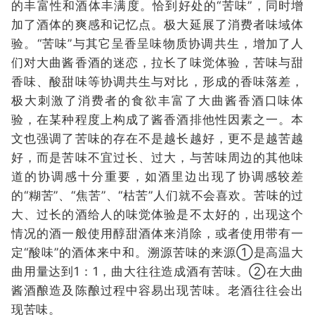
的丰富性和酒体丰满度。恰到好处的“苦味”，同时增
加了酒体的爽感和记忆点。极大延展了消费者味域体
验。“苦味”与其它呈香呈味物质协调共生，增加了人
们对大曲酱香酒的迷恋，拉长了味觉体验，苦味与甜
香味、酸甜味等协调共生与对比，形成的香味落差，
极大刺激了消费者的食欲丰富了大曲酱香酒口味体
验，在某种程度上构成了酱香酒排他性因素之一。本
文也强调了苦味的存在不是越长越好，更不是越苦越
好，而是苦味不宜过长、过大，与苦味周边的其他味
道的协调感十分重要，如酒里边出现了协调感较差
的“糊苦”、“焦苦”、“枯苦”人们就不会喜欢。苦味的过
大、过长的酒给人的味觉体验是不太好的，出现这个
情况的酒一般使用醇甜酒体来消除，或者使用带有一
定“酸味”的酒体来中和。溯源苦味的来源①是高温大
曲用量达到1：1，曲大往往造成酒有苦味。②在大曲
酱酒酿造及陈酿过程中容易出现苦味。老酒往往会出
现苦味。