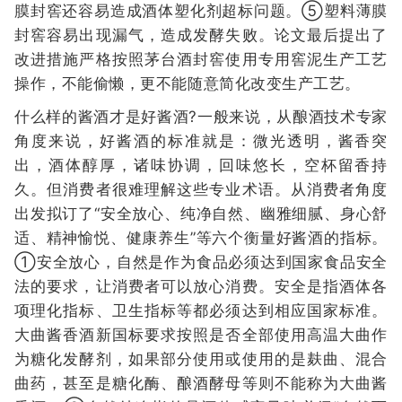
膜封窖还容易造成酒体塑化剂超标问题。⑤塑料薄膜
封窖容易出现漏气，造成发酵失败。论文最后提出了
改进措施严格按照茅台酒封窖使用专用窖泥生产工艺
操作，不能偷懒，更不能随意简化改变生产工艺。
什么样的酱酒才是好酱酒?一般来说，从酿酒技术专家
角度来说，好酱酒的标准就是：微光透明，酱香突
出，酒体醇厚，诸味协调，回味悠长，空杯留香持
久。但消费者很难理解这些专业术语。从消费者角度
出发拟订了“安全放心、纯净自然、幽雅细腻、身心舒
适、精神愉悦、健康养生”等六个衡量好酱酒的指标。
①安全放心，自然是作为食品必须达到国家食品安全
法的要求，让消费者可以放心消费。安全是指酒体各
项理化指标、卫生指标等都必须达到相应国家标准。
大曲酱香酒新国标要求按照是否全部使用高温大曲作
为糖化发酵剂，如果部分使用或使用的是麸曲、混合
曲药，甚至是糖化酶、酿酒酵母等则不能称为大曲酱