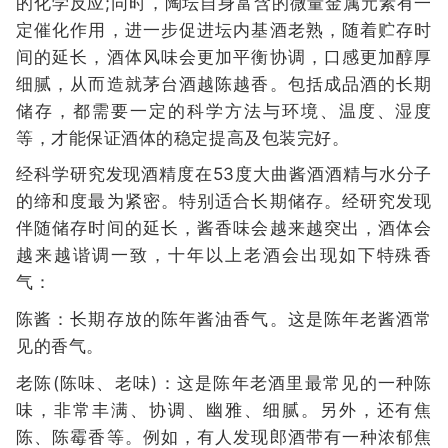
的化学反应;同时，陶坛自身富含的微量金属元素有一
定催化作用，进一步促进坛内基酒老熟，随着贮存时
间的延长，酒体风味会更加平衡协调，口感更加醇厚
细腻，从而造就茅台酒越陈越香。包括成品酒的长期
储存，都需要一定的科学方法与环境、温度、湿度
等，才能保证酒体的稳定提高及包装完好。
经科学研究发现酒精度在53度大曲酱酒酒精与水分子
的缔和度最为紧密。特别适合长期储存。经研究发现
伴随储存时间的延长，酱香味会越来越突出，酒体会
越来越谐调一致，十年以上老酒会出现如下特殊香
气：
陈酱：长期存放的陈年酱油香气。这是陈年老酱酒常
见的香气。
老陈(陈味、老味)：这是陈年老酒里最常见的一种陈
味，非常丰满、协调、幽雅、细腻。另外，还有焦
陈、陈霉香等。例如，有人发现郎酒带有一种浓郁焦