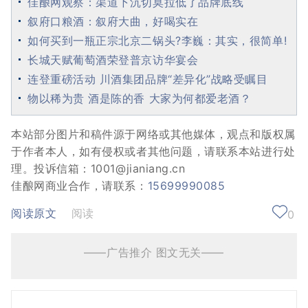
佳酿网观察：渠道下沉切莫拉低了品牌底线
叙府口粮酒：叙府大曲，好喝实在
如何买到一瓶正宗北京二锅头?李巍：其实，很简单!
长城天赋葡萄酒荣登普京访华宴会
连登重磅活动 川酒集团品牌“差异化”战略受瞩目
物以稀为贵 酒是陈的香 大家为何都爱老酒？
本站部分图片和稿件源于网络或其他媒体，观点和版权属
于作者本人，如有侵权或者其他问题，请联系本站进行处
理。投诉信箱：1001@jianiang.cn
佳酿网商业合作，请联系：
15699990085
阅读原文
阅读
0
——广告推介 图文无关——