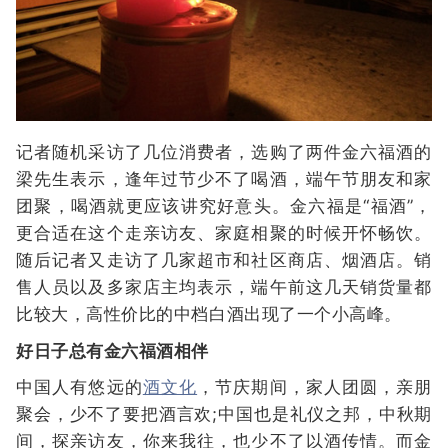
记者随机采访了几位消费者，选购了两件金六福酒的
梁先生表示，逢年过节少不了喝酒，端午节朋友和家
团聚，喝酒就更应该讲究好意头。金六福是“福酒”，
更合适在这个走亲访友、家庭相聚的时候开怀畅饮。
随后记者又走访了几家超市和社区商店、烟酒店。销
售人员以及多家店主均表示，端午前这几天销货量都
比较大，高性价比的中档白酒出现了一个小高峰。
好日子总有金六福酒相伴
中国人有悠远的
酒文化
，节庆期间，家人团圆，亲朋
聚会，少不了要把酒言欢;中国也是礼仪之邦，中秋期
间，探亲访友，你来我往，也少不了以酒传情。而金