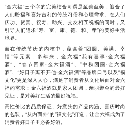
“金六福”三个字的完美结合可谓是至善至美，迎合了
人们盼福和喜好吉利的传统习俗和心理需求。在人们
庆功、贺喜、祝寿、助兴、交友相互祝福的同时，又
引导人们追求“寿、富、康、德、和、孝”的美好生活
境界。
而在传统节庆的内核中，蕴含着“团圆、美满、幸
福”等元素，多年来，金六福“我有喜事·金六福
酒”、“春节回家·金六福酒”、“中秋团圆·金六福
酒”、“好日子离不开他·金六福酒”等品牌口号以及“福
文化”更是深入人心，满足了消费者从文化层面对金六
福的需求：金六福酒就是家人团圆，亲朋聚会的最好
见证，是对美好生活的最好祝福。
高性价比的品质保证、好意头的产品内涵、喜庆时尚
的包装，“从内而外”的“福文化”打造，让金六福成为了
消费者好日子里必备好酒。