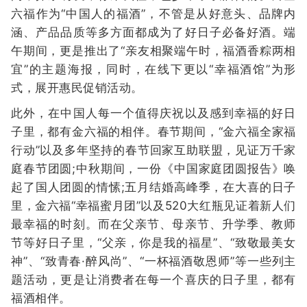
六福作为“中国人的福酒”，不管是从好意头、品牌内
涵、产品品质等多方面都成为了好日子必备好酒。端
午期间，更是推出了“亲友相聚端午时，福酒香粽两相
宜”的主题海报，同时，在线下更以“幸福酒馆”为形
式，展开惠民促销活动。
此外，在中国人每一个值得庆祝以及感到幸福的好日
子里，都有金六福的相伴。春节期间，“金六福全家福
行动”以及多年坚持的春节回家互助联盟，见证万千家
庭春节团圆;中秋期间，一份《中国家庭团圆报告》唤
起了国人团圆的情愫;五月结婚高峰季，在大喜的日子
里，金六福“幸福蜜月团”以及520大红瓶见证着新人们
最幸福的时刻。而在父亲节、母亲节、升学季、教师
节等好日子里，“父亲，你是我的福星”、“致敬最美女
神”、“致青春·醉风尚”、“一杯福酒敬恩师”等一些列主
题活动，更是让消费者在每一个喜庆的日子里，都有
福酒相伴。