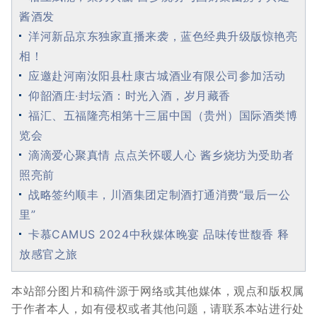
酱酒发
洋河新品京东独家直播来袭，蓝色经典升级版惊艳亮
相！
应邀赴河南汝阳县杜康古城酒业有限公司参加活动
仰韶酒庄·封坛酒：时光入酒，岁月藏香
福汇、五福隆亮相第十三届中国（贵州）国际酒类博
览会
滴滴爱心聚真情 点点关怀暖人心 酱乡烧坊为受助者
照亮前
战略签约顺丰，川酒集团定制酒打通消费“最后一公
里”
卡慕CAMUS 2024中秋媒体晚宴 品味传世馥香 释
放感官之旅
本站部分图片和稿件源于网络或其他媒体，观点和版权属
于作者本人，如有侵权或者其他问题，请联系本站进行处