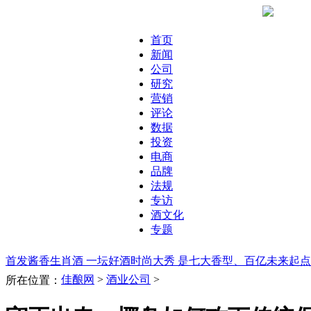
首页
新闻
公司
研究
营销
评论
数据
投资
电商
品牌
法规
专访
酒文化
专题
首发酱香生肖酒 一坛好酒时尚大秀 是七大香型、百亿未来起
佳酿网
>
酒业公司
>
所在位置：
从0到8000万 解密小青花高增长秘籍
泸州老窖经销商会：坚持“
酒市场销售形势大不如前 百润股份2015年四季亏2亿
百威英博