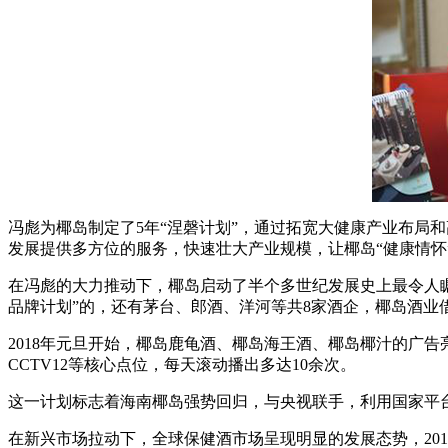
冯彪为椰岛制定了5年“涅磬计划”，通过拓宽大健康产业布局
发展提供多方位的服务，快速壮大产业规模，让椰岛“健康情怀
在冯彪的大力推动下，椰岛启动了半个多世纪发展史上最令人瞩目的
品牌计划”的，还有茅台、郎酒、洋河等共8家酒企，椰岛酒业借
2018年元旦开始，椰岛鹿龟酒、椰岛海王酒、椰岛椰汁的广告亮相央视
CCTV12等核心点位，每天滚动播出多达10余次。
这一计划标志着海南椰岛强势回归，与央视联手，利用国家平
在新兴市场拉动下，全球保健酒市场呈现明显的发展态势，201