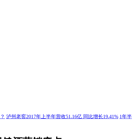
点？
泸州老窖2017年上半年营收51.16亿 同比增长19.41%
1年半
价盘团队政策”三稳定
2015年啤酒业网络口碑大比拼
RIO鸡尾
发布全球明智饮酒目标
泸州老窖互联网+探索 为酒企树标杆
旧