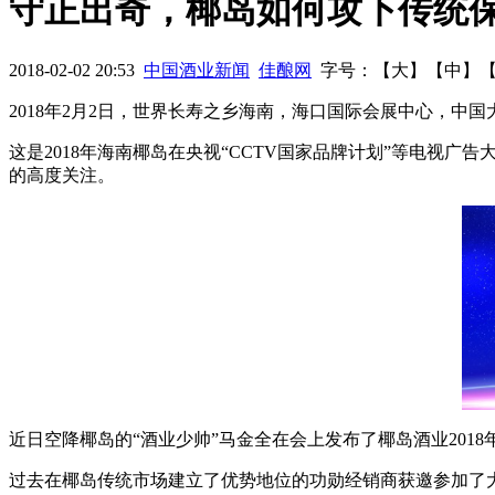
守正出奇，椰岛如何攻下传统
金山市长宣布：每年11月12日为“茅台日”
拼颜时代，也喝D9!
2018-02-02 20:53
中国酒业新闻
佳酿网
字号：【
大
】【
中
】
野心：从贸易商到世界酒业巨头
2018年2月2日，世界长寿之乡海南，海口国际会展中心，中国
这是2018年海南椰岛在央视“CCTV国家品牌计划”等电视
的高度关注。
近日空降椰岛的“酒业少帅”马金全在会上发布了椰岛酒业20
过去在椰岛传统市场建立了优势地位的功勋经销商获邀参加了大会