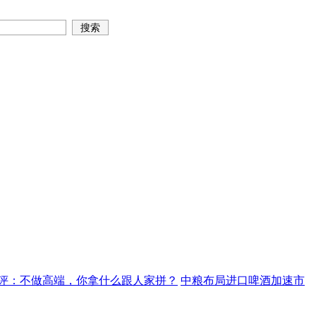
评：不做高端，你拿什么跟人家拼？
中粮布局进口啤酒加速市
旺而不火
可悲河南，有深厚历史文化底蕴也不出名酒！
“伟哥