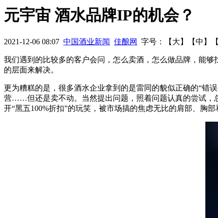
门”事件重创保健酒行业 未来保健酒将更加边缘化
内蒙古世纪
元宇宙 酒水品牌IP的机会？
最好的2015：先大破，再大立
大咖论酒：捍卫茅台对中国白酒
2021-12-06 08:07
中国酒业新闻
佳酿网
字号：【
大
】【
中
】
我们遇到的比较多的客户会问，怎么卖酒，怎么做品牌，能够
的层面来解决。
更为糟糕的是，很多酒水企业拿到的是雷同的貌似正确的“错
营……但还是卖不动。当然提出问题，照着问题认真的尝试，
开“黑五100%折扣”的玩笑，被市场搞的焦虑无比的肩部、胸