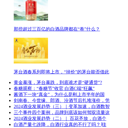
那些超过三百亿的白酒品牌都在“卷”什么？
茅台酒春系列即将上市，“掉价”的茅台能否借此
黄金暴涨，茅台暴跌，到底谁才是“硬通货”?
春糖观察：“春糖节”收官 白酒C端“狂飙”
酱酒下一块“真金”，为什么是刚上市半年的国
剑南春、今世缘、郎酒、汾酒节后扎堆涨价，凭
2024酒业发展趋势（三）｜变革加速，白酒数智
三个事件四个案例，品牌到底该如何驾驭流量这
2024酒业发展趋势（二）｜ 百花齐放，白酒个
白酒产量七连降，白酒行业真的不行了吗？∣佳