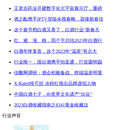
王老吉药业开建数字化元宇宙展示厅，重磅
酒之酝携手IPTV登陆央视春晚，迎接新春佳
这个春节档白酒又香了，白酒行业“新春天
红、难、涨、稳，四个字总结2023年白酒行
白酒年终复盘，这个2023年“温差”有点大
行业唯一，国台酒携手怡亚通，打造圆明园
佳酿网调研：酒企积极备战、终端温差明显
X-Rated埃可丝·冰粉红推出品牌虚拟人物
中国白酒七子，向世界文化遗产“出征”
2023白酒收藏指南之8341黄金收藏法
行业声音