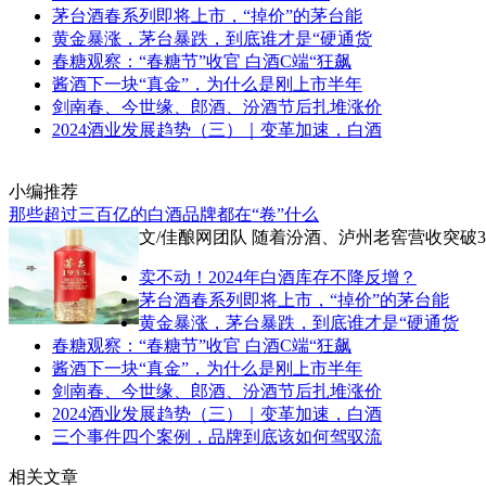
茅台酒春系列即将上市，“掉价”的茅台能
黄金暴涨，茅台暴跌，到底谁才是“硬通货
春糖观察：“春糖节”收官 白酒C端“狂飙
酱酒下一块“真金”，为什么是刚上市半年
剑南春、今世缘、郎酒、汾酒节后扎堆涨价
2024酒业发展趋势（三）｜变革加速，白酒
小编推荐
那些超过三百亿的白酒品牌都在“卷”什么
文/佳酿网团队 随着汾酒、泸州老窖营收突破
卖不动！2024年白酒库存不降反增？
茅台酒春系列即将上市，“掉价”的茅台能
黄金暴涨，茅台暴跌，到底谁才是“硬通货
春糖观察：“春糖节”收官 白酒C端“狂飙
酱酒下一块“真金”，为什么是刚上市半年
剑南春、今世缘、郎酒、汾酒节后扎堆涨价
2024酒业发展趋势（三）｜变革加速，白酒
三个事件四个案例，品牌到底该如何驾驭流
相关文章