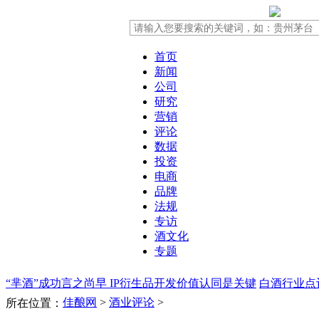
首页
新闻
公司
研究
营销
评论
数据
投资
电商
品牌
法规
专访
酒文化
专题
“芈酒”成功言之尚早 IP衍生品开发价值认同是关键
白酒行业点
佳酿网
>
酒业评论
>
所在位置：
场洗牌
公关危机!老村长事件的启示!
“十一”河南白酒市场为何