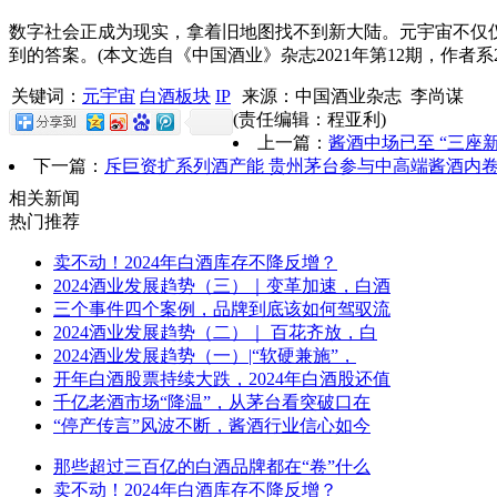
数字社会正成为现实，拿着旧地图找不到新大陆。元宇宙不仅
到的答案。(本文选自《中国酒业》杂志2021年第12期，作者系
关键词：
元宇宙
白酒板块
IP
来源：中国酒业杂志 李尚谋
(责任编辑：程亚利)
上一篇：
酱酒中场已至 “三座
下一篇：
斥巨资扩系列酒产能 贵州茅台参与中高端酱酒内
相关新闻
热门推荐
卖不动！2024年白酒库存不降反增？
2024酒业发展趋势（三）｜变革加速，白酒
三个事件四个案例，品牌到底该如何驾驭流
2024酒业发展趋势（二）｜ 百花齐放，白
2024酒业发展趋势（一）|“软硬兼施”，
开年白酒股票持续大跌，2024年白酒股还值
千亿老酒市场“降温”，从茅台看突破口在
“停产传言”风波不断，酱酒行业信心如今
那些超过三百亿的白酒品牌都在“卷”什么
卖不动！2024年白酒库存不降反增？