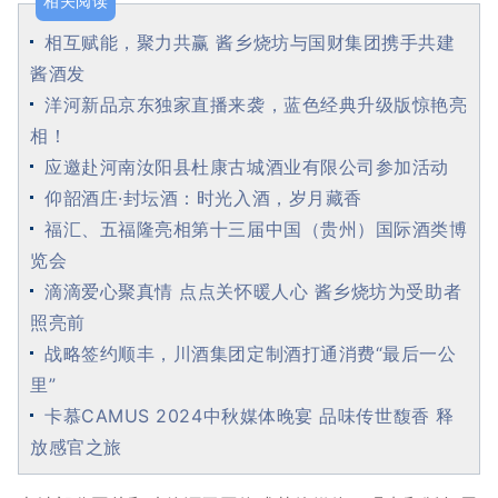
相关阅读
相互赋能，聚力共赢 酱乡烧坊与国财集团携手共建
酱酒发
洋河新品京东独家直播来袭，蓝色经典升级版惊艳亮
相！
应邀赴河南汝阳县杜康古城酒业有限公司参加活动
仰韶酒庄·封坛酒：时光入酒，岁月藏香
福汇、五福隆亮相第十三届中国（贵州）国际酒类博
览会
滴滴爱心聚真情 点点关怀暖人心 酱乡烧坊为受助者
照亮前
战略签约顺丰，川酒集团定制酒打通消费“最后一公
里”
卡慕CAMUS 2024中秋媒体晚宴 品味传世馥香 释
放感官之旅