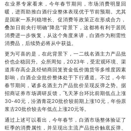
在业界专家看来，今年春节期间，市场消费明显回
暖，进而助推白酒行业整体表现优于节前预期。尤其
是国家一系列稳增长、促消费等政策正在形成合力，
叠加日前央行明确“降息”背景下，这都将有利于居民
消费进一步恢复，从这个角度来讲，白酒作为刚需性
消费品，后续势必将从中获益。
更为可喜的是，在此背景下，一二线名酒主力产品批
价也企稳回升。众所周知，2023年，受宏观环境、渠
道库存高企及经销商回笼资金低价抛货等多维度因素
影响，白酒企业批价整体处于下行通道。不过，今年
春节期间，诸多名酒主力产品批价呈现反弹之势。据
招商证券市场调研反馈，飞天茅台环比前期低点上涨
30-40元，汾酒青花20批价较前期上涨10元，年份原
浆古20批价较去年低点上涨20元等。
通过上述可以看出，今年春节，白酒市场整体验证了
旺季的消费属性，并呈现出主流产品批价触底反弹、