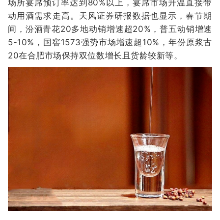
场所宴席预订率达到80%以上，宴席市场升温直接带
动用酒需求走高。天风证券研报数据也显示，春节期
间，汾酒青花20多地动销增速超20%，普五动销增速
5-10%，国窖1573强势市场增速超10%，年份原浆古
20在合肥市场保持双位数增长且货龄较新等。