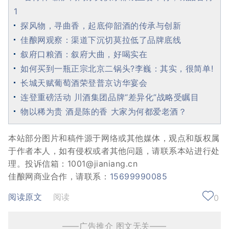
1
探风物，寻曲香，起底仰韶酒的传承与创新
佳酿网观察：渠道下沉切莫拉低了品牌底线
叙府口粮酒：叙府大曲，好喝实在
如何买到一瓶正宗北京二锅头?李巍：其实，很简单!
长城天赋葡萄酒荣登普京访华宴会
连登重磅活动 川酒集团品牌“差异化”战略受瞩目
物以稀为贵 酒是陈的香 大家为何都爱老酒？
本站部分图片和稿件源于网络或其他媒体，观点和版权属
于作者本人，如有侵权或者其他问题，请联系本站进行处
理。投诉信箱：1001@jianiang.cn
佳酿网商业合作，请联系：
15699990085
阅读原文
阅读
0
——广告推介 图文无关——