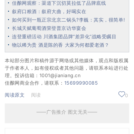
佳酿网观察：渠道下沉切莫拉低了品牌底线
叙府口粮酒：叙府大曲，好喝实在
如何买到一瓶正宗北京二锅头?李巍：其实，很简单!
长城天赋葡萄酒荣登普京访华宴会
连登重磅活动 川酒集团品牌“差异化”战略受瞩目
物以稀为贵 酒是陈的香 大家为何都爱老酒？
本站部分图片和稿件源于网络或其他媒体，观点和版权属
于作者本人，如有侵权或者其他问题，请联系本站进行处
理。投诉信箱：1001@jianiang.cn
佳酿网商业合作，请联系：
15699990085
阅读原文
阅读
0
——广告推介 图文无关——