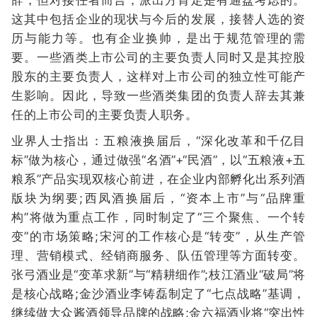
辞，但对接任者而言，派出方肯定是有通盘考虑的。
这其中包括企业的现状与今后的发展，接替人选的资
历与能力等。也有企业换帅，是出于规范管理的需
要。一些酒类上市公司的主要负责人同时又是其控股
股东的主要负责人，这样对上市公司的独立性可能产
生影响。因此，导致一些酒类集团的负责人辞去其兼
任的上市公司的主要负责人职务。
业界人士指出：五粮液换届后，“深化改革和千亿目
标”做为核心，通过做强“名酒”+“民酒”，以“五粮液+五
粮系”产品实现双核心前进，在企业内部孵化出系列酒
版块为纲要;西凤酒换届后，“资本上市”与“品牌重
构”将做为重点工作，同时制定了“三个聚焦、一个转
变”的市场策略;宋河的工作核心是“转变”，从生产管
理、营销模式、经销商服务、队伍管理等方面转变。
张弓酒业是“变革求新”与“精耕细作”;枝江酒业“破局”将
是核心战略;金沙酒业李铸磊制定了“七点战略”基调，
继续做大众酱酒领导品牌的战略;金六福酒业将“突出性