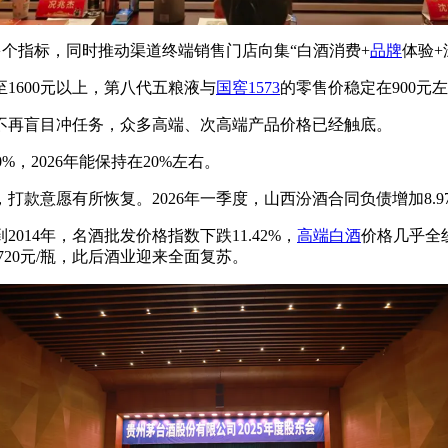
等多个指标，同时推动渠道终端销售门店向集“白酒消费+
品牌
体验+
1600元以上，第八代五粮液与
国窖1573
的零售价稳定在900元
不再盲目冲任务，众多高端、次高端产品价格已经触底。
，2026年能保持在20%左右。
款意愿有所恢复。2026年一季度，山西汾酒合同负债增加8.97
014年，名酒批发价格指数下跌11.42%，
高端白酒
价格几乎全线
到720元/瓶，此后酒业迎来全面复苏。