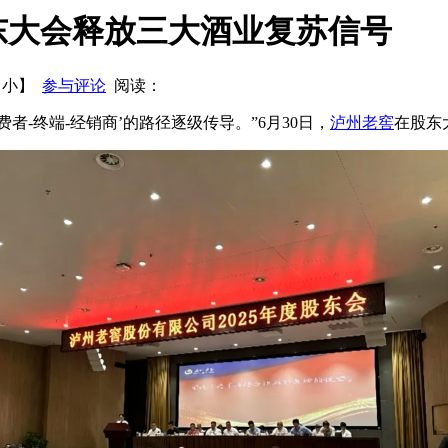
茅台 敌敌畏浸泡瓶盖求“杏仁味”！
安徽宿州查出假冒伪劣白酒
东大会释放三大酒业复苏信号
州老窖砍2000产品条码 给大单品让路
兰州黄河重大资产重组：
【
小
】
参与评论
阅读：
政策的操作细则
费者-终端-经销商’的路径逐级传导。”6月30日，
泸州老窖
在股东