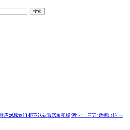
默应对标签门 拒不认错致形象受损
酒业“十三五”数据出炉 一
骗 举报公司领导
中国首部酒文献数据库《中国酒文献集成》出