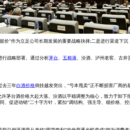
量挺价”作为立足公司长期发展的重要战略抉择;二是进行渠道下沉
进行战略部署。通过分析
茅台
、
五粮液
、汾酒、泸州老窖、古井
过去三年
白酒价格
倒挂越发突出，“亏本甩卖”正不断损害厂商的基
不允许茅台酒价格大起大落。汾酒以平稳调整为核心，致力于卸下
同、促进动销”二十字方针，紧扣“调结构、强主导、稳价格、控
指引倒逼酒商从单纯“囤货套利”的坐商逐步蜕变成“能为消费者