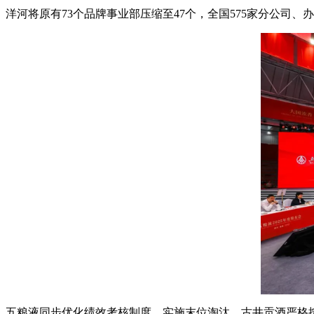
洋河将原有73个品牌事业部压缩至47个，全国575家分公司、办
五粮液同步优化绩效考核制度，实施末位淘汰。古井贡酒严格按