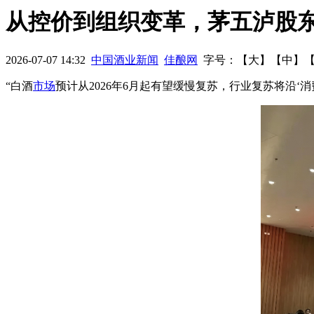
炉
春糖：郎酒“原浆”发力中端 泸州老窖求稳共赢
劣质白酒变身
从控价到组织变革，茅五泸股
“牛栏山”变“中拦山”
央视曝光融e购售假 听听茅台怎么说？
泸
2026-07-07 14:32
中国酒业新闻
佳酿网
字号：【
大
】【
中
】
停牌期满申请继续停牌
五粮液片区会议明确2016“量价平衡”
“白酒
市场
预计从2026年6月起有望缓慢复苏，行业复苏将沿‘消