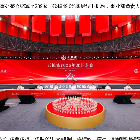
事处整合缩减至289家，砍掉49.6%基层线下机构，事业部负责人精
照“多劳多得、优胜劣汰”的机制，将绩效与库存、动销等指标