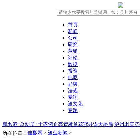
首页
新闻
公司
研究
营销
评论
数据
投资
电商
品牌
法规
专访
酒文化
专题
新名酒“总动员” 十家酒企高管聚首花冠共谋大格局
泸州老窖沉
佳酿网
>
酒业新闻
>
所在位置：
片“涨”声引券商看多
酒鬼酒存款失踪案新进展：被告人否认诈